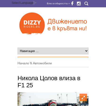
Select Language
▼
Влез в общността »
Начало
\\
Автомобили
Никола Цолов влиза в
F1 25