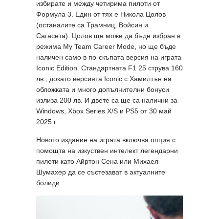
избирате и между четирима пилоти от
Формула 3. Един от тях е Никола Цолов
(останалите са Трамниц, Войсин и
Сагасета). Цолов ще може да бъде избран в
режима My Team Career Mode, но ще бъде
наличен само в по-скъпата версия на играта
Iconic Edition. Стандартната F1 25 струва 160
лв., докато версията Iconic с Хамилтън на
обложката и много допълнителни бонуси
излиза 200 лв. И двете са ще са налични за
Windows, Xbox Series X/S и PS5 от 30 май
2025 г.
Новото издание на играта включва опция с
помощта на изкуствен интелект легендарни
пилоти като Айртон Сена или Михаел
Шумахер да се състезават в актуалните
болиди.