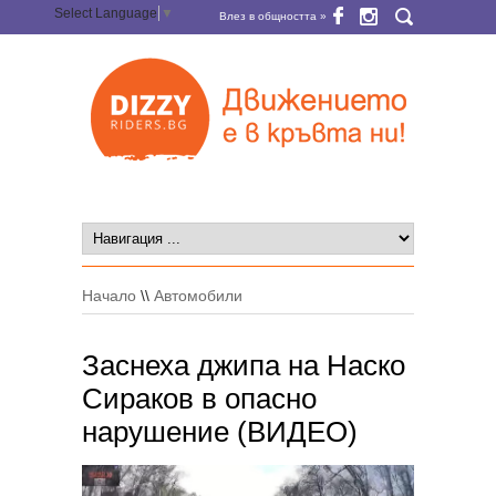
Select Language
▼
Влез в общността »
Начало
\\
Автомобили
Заснеха джипа на Наско
Сираков в опасно
нарушение (ВИДЕО)