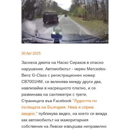
30 Apr 2025
Заснеха джипа на Наско Сираков в опасно
нарушение. Автомобилът - черен Mercedes-
Benz G-Class с регистрационен номер
СВ7001НМ, се вклинява между други два,
навлизайки в насрещното платно, и се
разминава на сантиметри с трети.
Страницата във Facebook
"Лудостта по
пътищата на България. Нека я спрем
заедно."
публикува видео, на което се вижда
как автомобилът на мажоритарния
собственик на Левски извършва неправилно