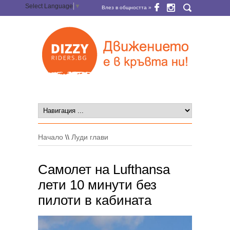
Select Language
▼
Влез в общността »
Начало
\\
Луди глави
Самолет на Lufthansa
лети 10 минути без
пилоти в кабината