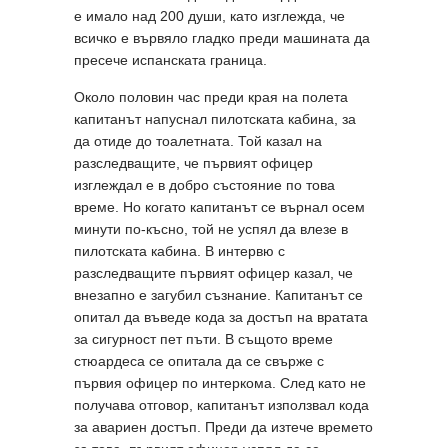
е имало над 200 души, като изглежда, че
всичко е вървяло гладко преди машината да
пресече испанската граница.
Около половин час преди края на полета
капитанът напуснал пилотската кабина, за
да отиде до тоалетната. Той казал на
разследващите, че първият офицер
изглеждал е в добро състояние по това
време. Но когато капитанът се върнал осем
минути по-късно, той не успял да влезе в
пилотската кабина. В интервю с
разследващите първият офицер казал, че
внезапно е загубил съзнание. Капитанът се
опитал да въведе кода за достъп на вратата
за сигурност пет пъти. В същото време
стюардеса се опитала да се свърже с
първия офицер по интеркома. След като не
получава отговор, капитанът използвал кода
за авариен достъп. Преди да изтече времето