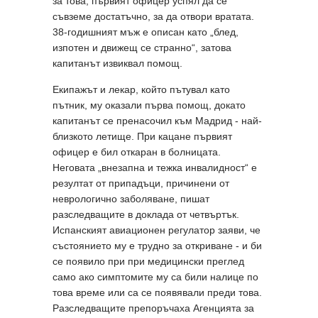
за това, първият офицер успял да се
съвземе достатъчно, за да отвори вратата.
38-годишният мъж е описан като „блед,
изпотен и движещ се странно“, затова
капитанът извиквал помощ.
Екипажът и лекар, който пътувал като
пътник, му оказали първа помощ, докато
капитанът се пренасочил към Мадрид - най-
близкото летище. При кацане първият
офицер е бил откаран в болницата.
Неговата „внезапна и тежка инвалидност“ е
резултат от припадъци, причинени от
неврологично заболяване, пишат
разследващите в доклада от четвъртък.
Испанският авиационен регулатор заяви, че
състоянието му е трудно за откриване - и би
се появило при при медицински преглед
само ако симптомите му са били налице по
това време или са се появявали преди това.
Разследващите препоръчаха Агенцията за