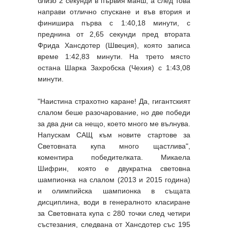
близо 2 секунди в първия манш, а след това
направи отлично спускане и във втория и
финишира първа с 1:40,18 минути, с
преднина от 2,65 секунди пред втората
Фрида Хансдотер (Швеция), която записа
време 1:42,83 минути. На трето място
остана Шарка Захробска (Чехия) с 1:43,08
минути.
"Наистина страхотно каране! Да, гигантският
слалом беше разочарование, но две победи
за два дни са нещо, което много ме вълнува.
Напускам САЩ към новите стартове за
Световната купа много щастлива",
коментира победителката. Микаела
Шифрин, която е двукратна световна
шампионка на слалом (2013 и 2015 година)
и олимпийска шампионка в същата
дисциплина, води в генералното класиране
за Световната купа с 280 точки след четири
състезания, следвана от Хансдотер със 195