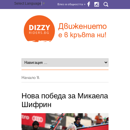
Select Language
▼
Влез в общността »
Начало
\\
Нова победа за Микаела
Шифрин