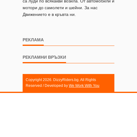
са луди по всякакви возила. От автомобили и
мотори до самолети и шейни. За нас
Движението е в кръвта ни.
РЕКЛАМА
РЕКЛАМНИ ВРЪЗКИ
Copyright 2026. DizzyRiders.bg. All Rights
Reserved / Developed by
We Work With You