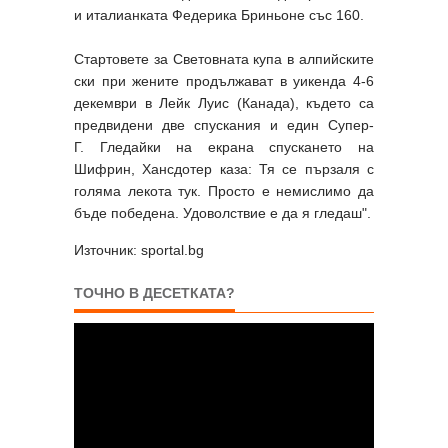
и италианката Федерика Бриньоне със 160.
Стартовете за Световната купа в алпийските
ски при жените продължават в уикенда 4-6
декември в Лейк Луис (Канада), където са
предвидени две спускания и един Супер-
Г. Гледайки на екрана спускането на
Шифрин, Хансдотер каза: Тя се пързаля с
голяма лекота тук. Просто е немислимо да
бъде победена. Удоволствие е да я гледаш".
Източник: sportal.bg
ТОЧНО В ДЕСЕТКАТА?