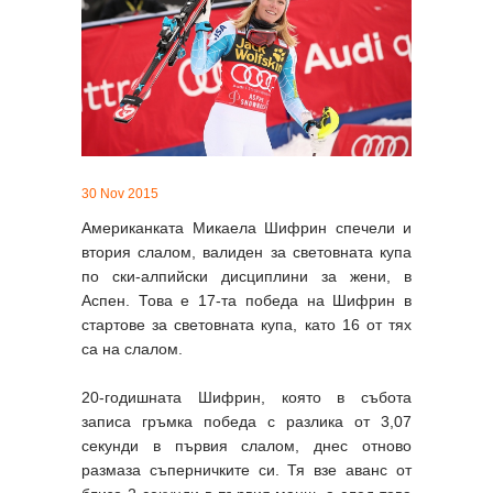
30 Nov 2015
Американката Микаела Шифрин спечели и
втория слалом, валиден за световната купа
по ски-алпийски дисциплини за жени, в
Аспен. Това е 17-та победа на Шифрин в
стартове за световната купа, като 16 от тях
са на слалом.
20-годишната Шифрин, която в събота
записа гръмка победа с разлика от 3,07
секунди в първия слалом, днес отново
размаза съперничките си. Тя взе аванс от