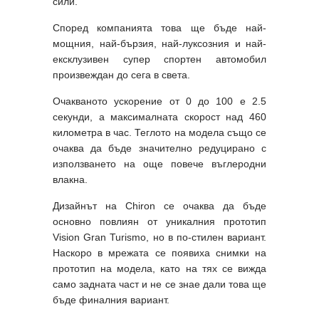
сили.
Според компанията това ще бъде най-
мощния, най-бързия, най-луксозния и най-
ексклузивен супер спортен автомобил
произвеждан до сега в света.
Очакваното ускорение от 0 до 100 е 2.5
секунди, а максималната скорост над 460
километра в час. Теглото на модела също се
очаква да бъде значително редуцирано с
използването на още повече въглеродни
влакна.
Дизайнът на Chiron се очаква да бъде
основно повлиян от уникалния прототип
Vision Gran Turismo, но в по-стилен вариант.
Наскоро в мрежата се появиха снимки на
прототип на модела, като на тях се вижда
само задната част и не се знае дали това ще
бъде финалния вариант.