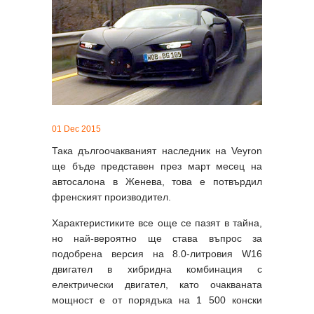
01 Dec 2015
Така дългоочакваният наследник на Veyron
ще бъде представен през март месец на
автосалона в Женева, това е потвърдил
френският производител.
Характеристиките все още се пазят в тайна,
но най-вероятно ще става въпрос за
подобрена версия на 8.0-литровия W16
двигател в хибридна комбинация с
електрически двигател, като очакваната
мощност е от порядъка на 1 500 конски