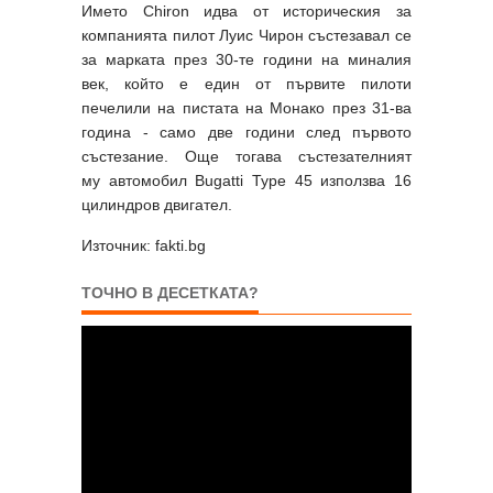
Името Chiron идва от историческия за
компанията пилот Луис Чирон състезавал се
за марката през 30-те години на миналия
век, който е един от първите пилоти
печелили на пистата на Монако през 31-ва
година - само две години след първото
състезание. Още тогава състезателният
му автомобил Bugatti Type 45 използва 16
цилиндров двигател.
Източник: fakti.bg
ТОЧНО В ДЕСЕТКАТА?