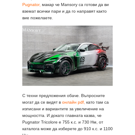
Pugnator,
макар че Mansory са готови да ви
вземат всички пари и да го направят както
вие пожелаете.
С техни предложения обаче. Въпросните
могат да се видят в
онлайн pdf,
като там са
изписани и вариантите за увеличение на
мощността. И докато главната казва, че
Pugnator Tricolore е 755 к.с. и 730 Нм, от
каталога може да изберете до 910 к.с. и 1100