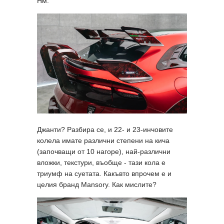
Нм.
Джанти? Разбира се, и 22- и 23-инчовите
колела имате различни степени на кича
(започващи от 10 нагоре), най-различни
вложки, текстури, въобще - тази кола е
триумф на суетата. Какъвто впрочем е и
целия бранд Mansory. Как мислите?