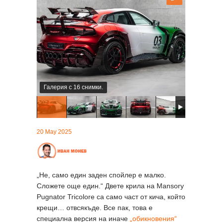
Галерия с 16 снимки.
20 May 2025
„Не, само един заден спойлер е малко.
Сложете още един.“ Двете крила на Mansory
Pugnator Tricolore са само част от кича, който
крещи… отвсякъде. Все пак, това е
специална версия на иначе
„обикновения“