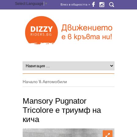
Select Language
▼
Влез в общността »
Начало
\\
Автомобили
Mansory Pugnator
Tricolore e триумф на
кича