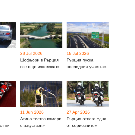
28 Jul 2026
15 Jul 2026
Шофьори в Гърция
Гърция пуска
все още използват»
последния участък»
11 Jun 2026
27 Apr 2026
Атина тества камери
Гърция отлага една
ел ни
с изкуствен»
от сериозните»