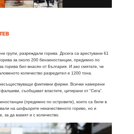
ни групи, разреждали горива. Досега са арестувани 61
горива за около 200 бензиностанции, предимно по
а горива бил внасян от България. И ако смятате, че
заловеното количество разредител е 1200 тона.
 несъществуващи фиктивни фирми. Всички намерени
т фалшиви, съобщават властите, цитирани от “Сега”.
иностанции (предимно по островите), които са били в
авали на шофьорите некачественото гориво, но и
, за да мамят и с количество.