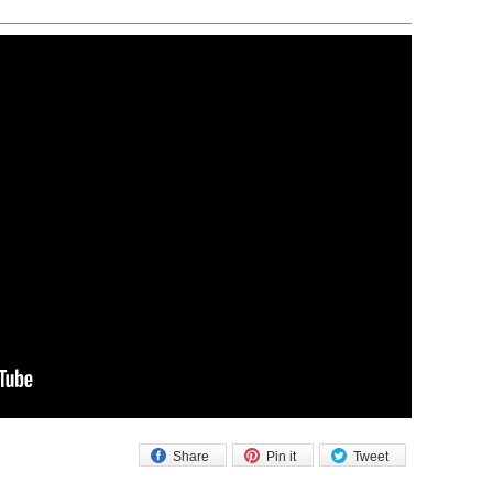
Share
Pin it
Tweet