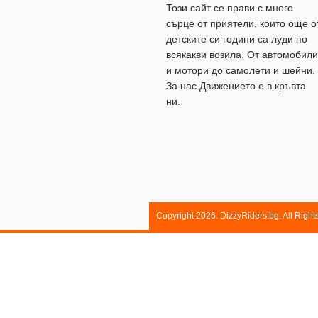
Този сайт се прави с много
сърце от приятели, които още о
детските си години са луди по
всякакви возила. От автомобили
и мотори до самолети и шейни.
За нас Движението е в кръвта
ни.
Copyright 2026. DizzyRiders.bg. All Righ