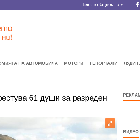
Влез в общността »
ОМИЯТА НА АВТОМОБИЛА
МОТОРИ
РЕПОРТАЖИ
ЛУДИ 
РЕКЛА
рестува 61 души за разреден
ВИДЕО