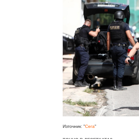
Източник: "
Сега
"