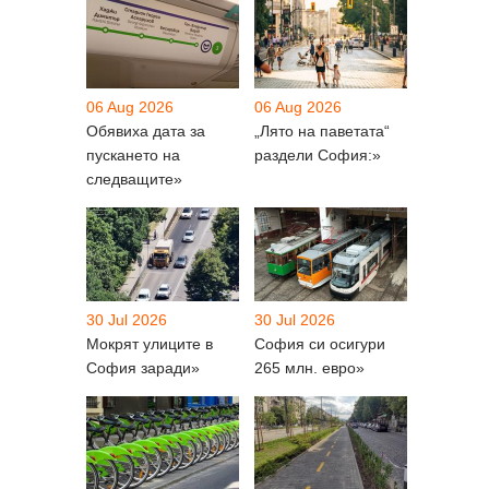
06 Aug 2026
06 Aug 2026
Обявиха дата за
„Лято на паветата“
пускането на
раздели София:»
следващите»
30 Jul 2026
30 Jul 2026
Мокрят улиците в
София си осигури
София заради»
265 млн. евро»