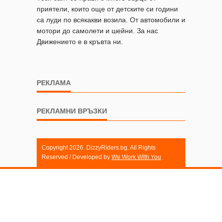
приятели, които още от детските си години
са луди по всякакви возила. От автомобили и
мотори до самолети и шейни. За нас
Движението е в кръвта ни.
РЕКЛАМА
РЕКЛАМНИ ВРЪЗКИ
Copyright 2026. DizzyRiders.bg. All Rights
Reserved / Developed by
We Work With You