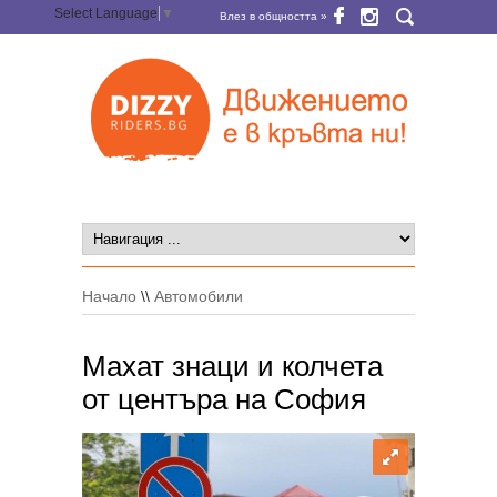
Select Language
▼
Влез в общността »
Начало
\\
Автомобили
Махат знаци и колчета
от центъра на София