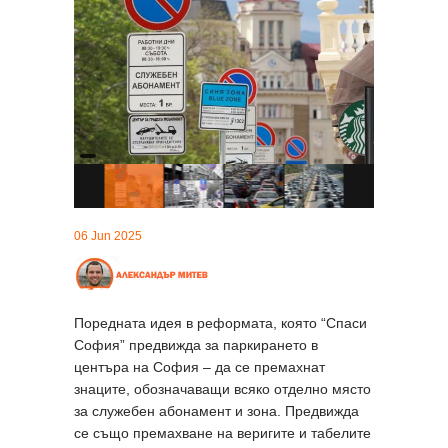
06 Jun 2025
Поредната идея в реформата, която “Спаси
София” предвижда за паркирането в
центъра на София – да се премахнат
знаците, обозначаващи всяко отделно място
за служебен абонамент и зона. Предвижда
се също премахване на веригите и табелите