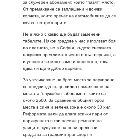
за служебен абонамент, които “пазят” място.
От премахване са заплашени и всички
колчета, които пречат на автомобилите да се
качват на тротоарите.
Не е ясно с какво ще бъдат заменени
табелите. Някои градове у нас използват боя
по платното, но в София, където снежната
покривка през зимата често е дългосрочна, а
и улиците се мият само инцидентно, това
едва ли ще е добър вариант.
За увеличаване на броя места за паркиране
се предвижда също силно намаляване на
местата “служебен” абонамент, които са
около 2500. За сравнение общият брой
места в синя и зелена зона е около 30 хил.
Реформата цели да влага всички пари от
паркирането в три посоки: ремонти на
улиците, купуване на нови превозни
средства за градския транспорт и