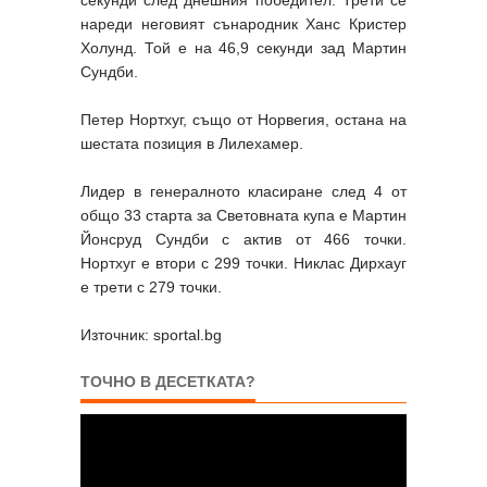
нареди неговият сънародник Ханс Кристер
Холунд. Той е на 46,9 секунди зад Мартин
Сундби.
Петер Нортхуг, също от Норвегия, остана на
шестата позиция в Лилехамер.
Лидер в генералното класиране след 4 от
общо 33 старта за Световната купа е Мартин
Йонсруд Сундби с актив от 466 точки.
Нортхуг е втори с 299 точки. Никлас Дирхауг
е трети с 279 точки.
Източник: sportal.bg
ТОЧНО В ДЕСЕТКАТА?