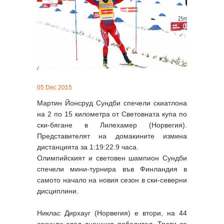
05 Dec 2015
Мартин Йонсруд Сундби спечели скиатлона
на 2 по 15 километра от Световната купа по
ски-бягане в Лилехамер (Норвегия).
Представителят на домакините измина
дистанцията за 1:19:22.9 часа.
Олимпийският и световен шампион Сундби
спечели мини-турнира във Финландия в
самото начало на новия сезон в ски-северни
дисциплини.
Никлас Дирхауг (Норвегия) е втори, на 44
секунди след днешния победител. Трети се