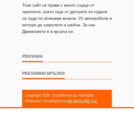
Този сайт се прави с много сърце от
приятели, които още от детските си години
са луди по всякакви возила. От автомобили и
мотори до самолети и шейни. За нас
Движението е в кръвта ни.
РЕКЛАМА
РЕКЛАМНИ ВРЪЗКИ
Copyright 2026. DizzyRiders.bg. All Rights
Reserved / Developed by
We Work With You