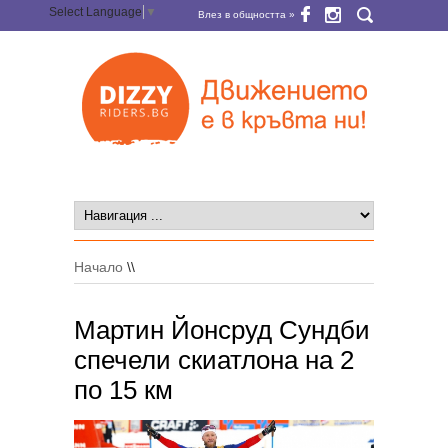
Select Language
▼
Влез в общността »
Начало
\\
Мартин Йонсруд Сундби
спечели скиатлона на 2
по 15 км