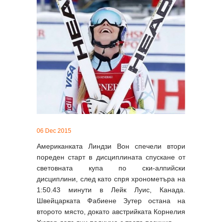
06 Dec 2015
Американката Линдзи Вон спечели втори
пореден старт в дисциплината спускане от
световната купа по ски-алпийски
дисциплини, след като спря хронометъра на
1:50.43 минути в Лейк Луис, Канада.
Швейцарката Фабиене Зутер остана на
второто място, докато австрийката Корнелия