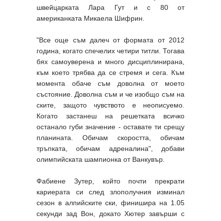
швейцарката Лара Гут и с 80 от
американката Микаела Шифрин.
"Все още съм далеч от формата от 2012
година, когато спечелих четири титли. Тогава
бях самоуверена и много дисциплинирана,
към което трябва да се стремя и сега. Към
момента обаче съм доволна от моето
състояние. Доволна съм и че изобщо съм на
ските, защото чувството е неописуемо.
Когато застанеш на решетката всичко
останало губи значение - оставате ти срещу
планината. Обичам скоростта, обичам
тръпката, обичам адреналина", добави
олимпийската шампионка от Ванкувър.
Фабиене Зутер, който почти прекрати
кариерата си след злополучния изминал
сезон в алпийските ски, финишира на 1.05
секунди зад Вон, докато Хютер завърши с