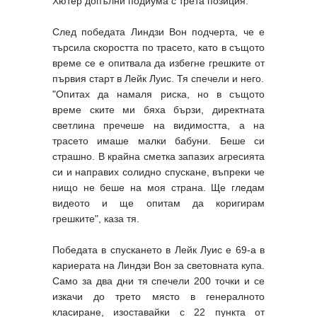
Хютер допълни подиума с трета позиция.
След победата Линдзи Вон подчерта, че е
търсила скоростта по трасето, като в същото
време се е опитвала да избегне грешките от
първия старт в Лейк Луис. Тя спечели и него.
"Опитах да намаля риска, но в същото
време ските ми бяха бързи, директната
светлина пречеше на видимостта, а на
трасето имаше малки бабуни. Беше си
страшно. В крайна сметка запазих агресията
си и направих солидно спускане, въпреки че
нищо не беше на моя страна. Ще гледам
видеото и ще опитам да коригирам
грешките", каза тя.
Победата в спускането в Лейк Луис е 69-а в
кариерата на Линдзи Вон за световната купа.
Само за два дни тя спечели 200 точки и се
изкачи до трето място в генералното
класиране, изоставайки с 22 пункта от