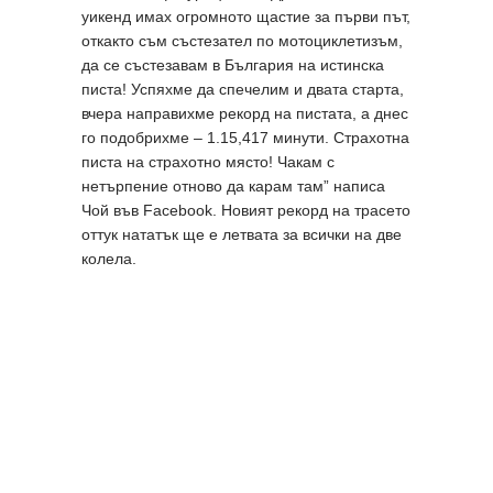
уикенд имах огромното щастие за първи път,
откакто съм състезател по мотоциклетизъм,
да се състезавам в България на истинска
писта! Успяхме да спечелим и двата старта,
вчера направихме рекорд на пистата, а днес
го подобрихме – 1.15,417 минути. Страхотна
писта на страхотно място! Чакам с
нетърпение отново да карам там” написа
Чой във Facebook. Новият рекорд на трасето
оттук нататък ще е летвата за всички на две
колела.