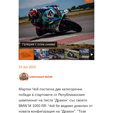
Галерия с осем снимки
23 Jun 2025
Мартин Чой постигна две категорични
победи в стартовете от Републиканския
шампионат на писта “Дракон” със своeто
BMW M 1000 RR. Чой бе видимо доволен от
новата конфигурация на “Дракон”: “Този