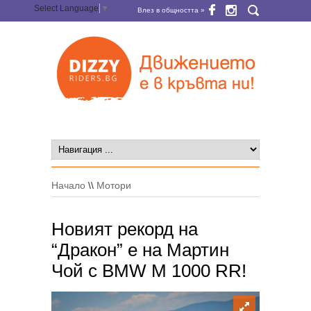
Select Language
▼
Влез в общността »
Начало
\\
Мотори
Новият рекорд на
“Дракон” е на Мартин
Чой с BMW M 1000 RR!