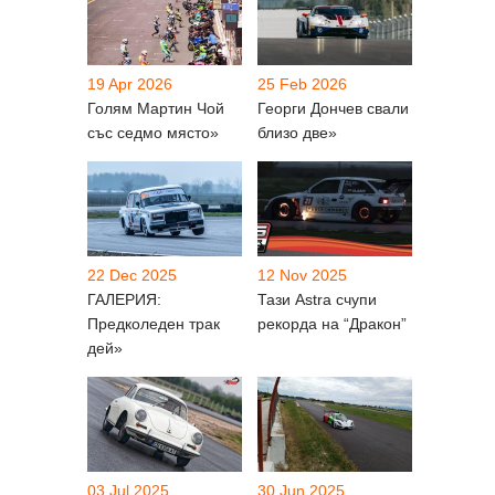
19 Apr 2026
25 Feb 2026
Голям Мартин Чой
Георги Дончев свали
със седмо място»
близо две»
22 Dec 2025
12 Nov 2025
ГАЛЕРИЯ:
Тази Astra счупи
Предколеден трак
рекорда на “Дракон”
дей»
03 Jul 2025
30 Jun 2025