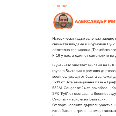
11 Jul 2025
Исторически кадър запечата заедно 
снимката виждаме и щурмовия Су-25
летателна тренировка „Тракийска зве
F-16 у нас, а един от самолетите на
В учението участват екипажи на ВВ
група в България с рамкова държава
военнослужещи от базата за Команд
Л-39 от 3-та авиационна база – Граф
532AL Cougar от 24-та авиобаза – К
ЗРК “Куб” от състава на Военновъз
Сухопътни войски на България.
От партньорските държави участие щ
изтребително крило на американски