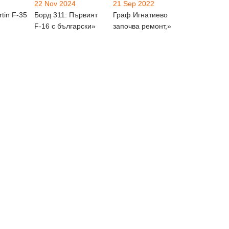
22 Nov 2024
21 Sep 2022
tin F-35
Борд 311: Първият
Граф Игнатиево
F-16 с български»
започва ремонт,»