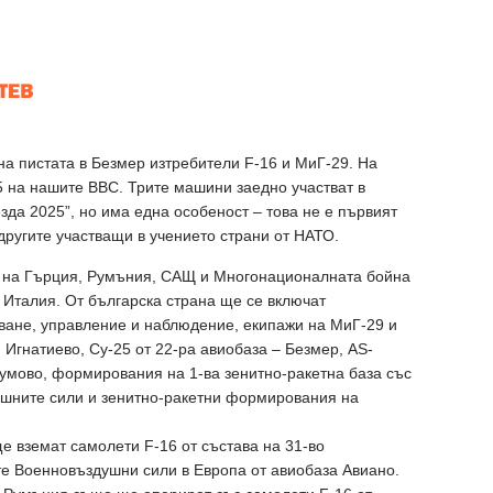
на пистата в Безмер изтребители F-16 и МиГ-29. На
 на нашите ВВС. Трите машини заедно участват в
зда 2025”, но има една особеност – това не е първият
 другите участващи в учението страни от НАТО.
С на Гърция, Румъния, САЩ и Многонационалната бойна
 Италия. От българска страна ще се включат
ване, управление и наблюдение, екипажи на МиГ-29 и
 Игнатиево, Су-25 от 22-ра авиобаза – Безмер, AS-
румово, формирования на 1-ва зенитно-ракетна база със
душните сили и зенитно-ракетни формирования на
е вземат самолети F-16 от състава на 31-во
те Военновъздушни сили в Европа от авиобаза Авиано.