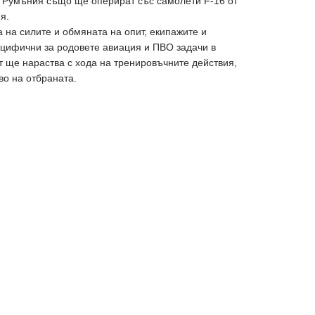
 Румъния също ще оперират със самолети F-16 от
я.
 на силите и обмяната на опит, екипажите и
цифични за родовете авиация и ПВО задачи в
 ще нараства с хода на тренировъчните действия,
во на отбраната.