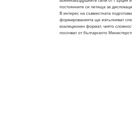
Военновъздушните сили от Гърция и
постоянните си летища за дислокаци
В интерес на съвместната подготовка
формированията ще изпълняват спе
коалиционен формат, чиято сложност
посочват от българското Министерст