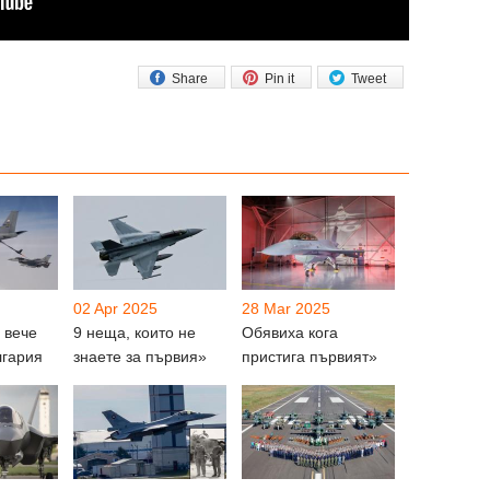
Share
Pin it
Tweet
02 Apr 2025
28 Mar 2025
 вече
9 неща, които не
Обявиха кога
лгария
знаете за първия»
пристига първият»