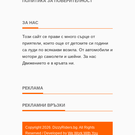
ПОЛИТИКА ЗА ПОВЕРИТЕЛНОСТ
ЗА НАС
Този сайт се прави с много сърце от
приятели, които още от детските си години
са луди по всякакви возила. От автомобили и
мотори до самолети и шейни. За нас
Движението е в кръвта ни.
РЕКЛАМА
РЕКЛАМНИ ВРЪЗКИ
Copyright 2026. DizzyRiders.bg. All Rights
Reserved / Developed by
We Work With You