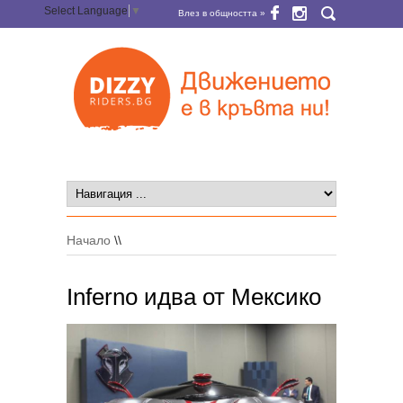
Select Language
▼
Влез в общността »
Начало
\\
Inferno идва от Мексико