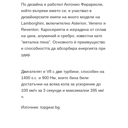
По дизайна е работил Антонио Ферариоли,
който въпреки името си, е участвал в
дизайнерските екипи на много модели на
Lamborghini, включително Asterion, Veneno и
Reventon. Каросерията е изградена от сплав
на цинк, алуминий и сребро, известна като
“метална пяна". Основното ѝ преимущество
е способността да абсорбира енергията при
удар.
Двигателят е V8 с две турбини, способен на
1400 к.с. и 900 Нм, които биха били
достатъчни на всяка кола за ускорение до
100 км/ч за 3 секунди и максимални 395 км/
ч.
Източник: topgear.bg