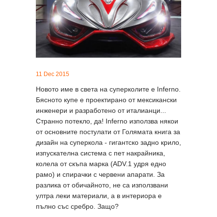
11 Dec 2015
Новото име в света на суперколите е Inferno.
Бясното купе е проектирано от мексикански
инженери и разработено от италианци...
Странно потекло, да! Inferno използва някои
от основните постулати от Голямата книга за
дизайн на суперкола - гигантско задно крило,
изпускателна система с пет накрайника,
колела от скъпа марка (ADV.1 удря едно
рамо) и спирачки с червени апарати. За
разлика от обичайното, не са използвани
ултра леки материали, а в интериора е
пълно със сребро. Защо?