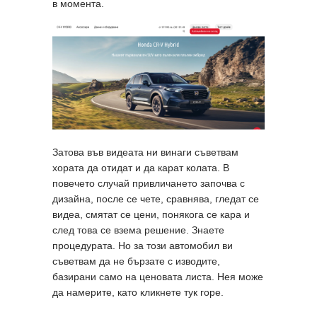
в момента.
Затова във видеата ни винаги съветвам
хората да отидат и да карат колата. В
повечето случай привличането започва с
дизайна, после се чете, сравнява, гледат се
видеа, смятат се цени, понякога се кара и
след това се взема решение. Знаете
процедурата. Но за този автомобил ви
съветвам да не бързате с изводите,
базирани само на ценовата листа. Нея може
да намерите, като кликнете тук горе.