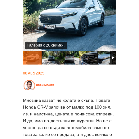
Галерия с 26 снимки.
08 Aug 2025
Мнозина казват, че колата е скъпа. Новата
Honda CR-V започва от малко под 100 хил.
лв. и наистина, цената е по-висока отпреди.
И да, има по-достъпни конкуренти. Но не е
честно да се съди за автомобила само по
това за колко се продава, а и днес всичко е