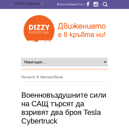
Select Language
▼
Влез в общността »
Начало
\\
Автомобили
Военновъздушните сили
на САЩ търсят да
взривят два броя Tesla
Cybertruck