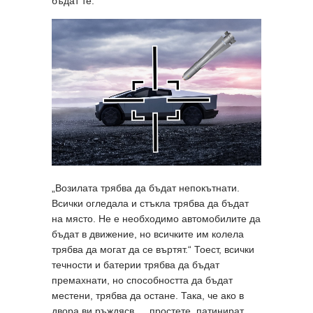
бъдат те.
„Возилата трябва да бъдат непокътнати.
Всички огледала и стъкла трябва да бъдат
на място. Не е необходимо автомобилите да
бъдат в движение, но всичките им колела
трябва да могат да се въртят.“ Тоест, всички
течности и батерии трябва да бъдат
премахнати, но способността да бъдат
местени, трябва да остане. Така, че ако в
двора ви ръждясв…, простете, патинират