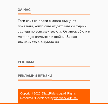
ЗА НАС
Този сайт се прави с много сърце от
приятели, които още от детските си години
са луди по всякакви возила. От автомобили и
мотори до самолети и шейни. За нас
Движението е в кръвта ни.
РЕКЛАМА
РЕКЛАМНИ ВРЪЗКИ
Copyright 2026. DizzyRiders.bg. All Rights
Reserved / Developed by
We Work With You