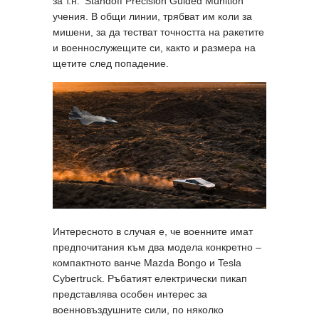
за т.н. ‘Standoff Precision Guided Munition’
учения. В общи линии, трябват им коли за
мишени, за да тестват точността на ракетите
и военнослужещите си, както и размера на
щетите след попадение.
Интересното в случая е, че военните имат
предпочитания към два модела конкретно –
компактното ванче Mazda Bongo и Tesla
Cybertruck. Ръбатият електрически пикап
представлява особен интерес за
военновъздушните сили, по няколко