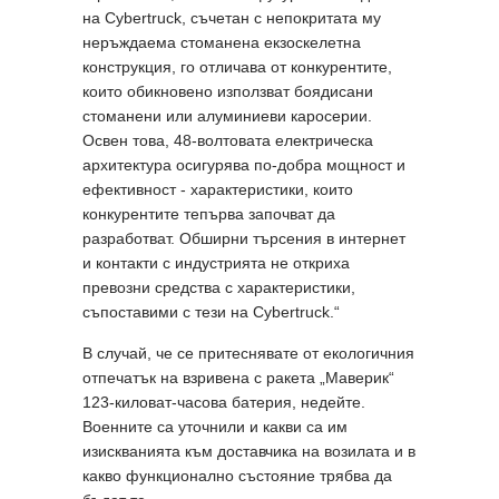
на Cybertruck, съчетан с непокритата му
неръждаема стоманена екзоскелетна
конструкция, го отличава от конкурентите,
които обикновено използват боядисани
стоманени или алуминиеви каросерии.
Освен това, 48-волтовата електрическа
архитектура осигурява по-добра мощност и
ефективност - характеристики, които
конкурентите тепърва започват да
разработват. Обширни търсения в интернет
и контакти с индустрията не откриха
превозни средства с характеристики,
съпоставими с тези на Cybertruck.“
В случай, че се притеснявате от екологичния
отпечатък на взривена с ракета „Маверик“
123-киловат-часова батерия, недейте.
Военните са уточнили и какви са им
изискванията към доставчика на возилата и в
какво функционално състояние трябва да