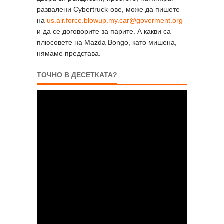
развалени Cybertruck-ове­, може да пишете
на
us.air.force.blowup.my.car@goverment.org
и да се договорите за парите. А какви са
плюсовете на Mazda Bongo, като мишена,
нямаме представа.
ТОЧНО В ДЕСЕТКАТА?