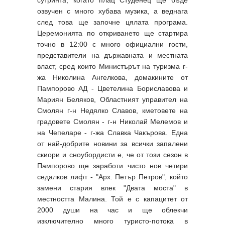
озвучен с много хубава музика, а веднага
след това ще започне цялата програма.
Церемонията по откриването ще стартира
точно в 12:00 с много официални гости,
представители на държавната и местната
власт, сред които Министърът на туризма г-
жа Николина Ангелкова, домакините от
Пампорово АД - Цветелина Бориславова и
Мариян Беляков, Областният управител на
Смолян г-н Недялко Славов, кметовете на
градовете Смолян - г-н Николай Мелемов и
на Чепеларе - г-жа Славка Чакърова. Една
от най-добрите новини за всички запалени
скиори и сноубордисти е, че от този сезон в
Пампорово ще заработи чисто нов четири
седалков лифт - "Арх. Петър Петров", който
замени стария влек "Двата моста" в
местността Малина. Той е с капацитет от
2000 души на час и ще облекчи
изключително много туристо-потока в