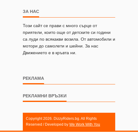
ЗА НАС
Този сайт се прави с много сърце от
приятели, които още от детските си години
са луди по всякакви возила. От автомобили и
мотори до самолети и шейни. За нас
Движението е в кръвта ни.
РЕКЛАМА
РЕКЛАМНИ ВРЪЗКИ
Copyright 2026. DizzyRiders.bg. All Rights
Reserved / Developed by
We Work With You