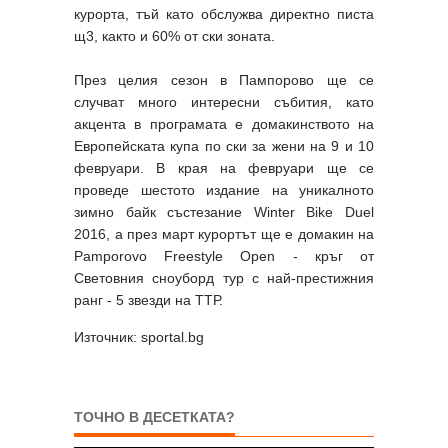
курорта, тъй като обслужва директно писта
щ3, както и 60% от ски зоната.
През целия сезон в Пампорово ще се
случват много интересни събития, като
акцента в програмата е домакинството на
Европейската купа по ски за жени на 9 и 10
февруари. В края на февруари ще се
проведе шестото издание на уникалното
зимно байк състезание Winter Bike Duel
2016, а през март курортът ще е домакин на
Pamporovo Freestyle Open - кръг от
Световния сноуборд тур с най-престижния
ранг - 5 звезди на ТТР.
Източник: sportal.bg
ТОЧНО В ДЕСЕТКАТА?