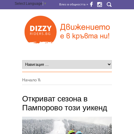
Select Language
▼
Влез в общността »
Начало
\\
Откриват сезона в
Пампорово този уикенд