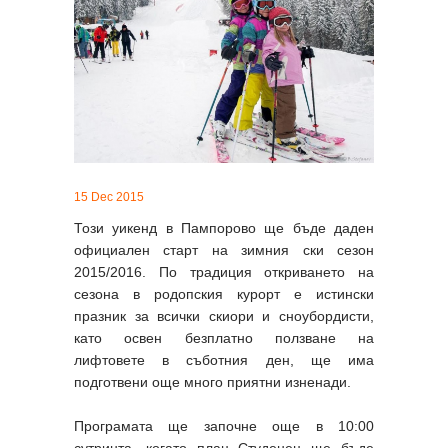
15 Dec 2015
Този уикенд в Пампорово ще бъде даден
официален старт на зимния ски сезон
2015/2016. По традиция откриването на
сезона в родопския курорт е истински
празник за всички скиори и сноубордисти,
като освен безплатно ползване на
лифтовете в съботния ден, ще има
подготвени още много приятни изненади.
Програмата ще започне още в 10:00
сутринта, когато плац Студенец ще бъде