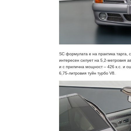
SC формулата е на практика тарга, 
интересен силует на 5,2-метровия а
и с прилична мощност – 426 к.с. и 
6,75-литровия туйн турбо V8.