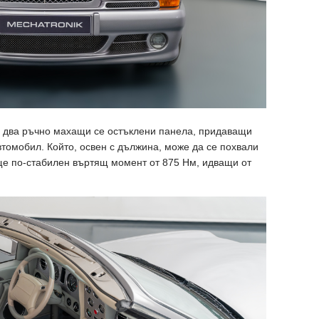
с два ръчно махащи се остъклени панела, придаващи
втомобил. Който, освен с дължина, може да се похвали
още по-стабилен въртящ момент от 875 Нм, идващи от