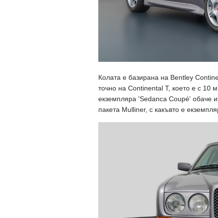
Колата е базирана на Bentley Contin
точно на Continental T, което е с 1
екземпляра 'Sedanca Coupé' обаче из
пакета Mulliner, с какъвто е екземп