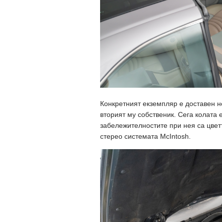
Конкретният екземпляр е доставен н
вторият му собственик. Сега колата 
забележителностите при нея са цветъ
стерео системата McIntosh.