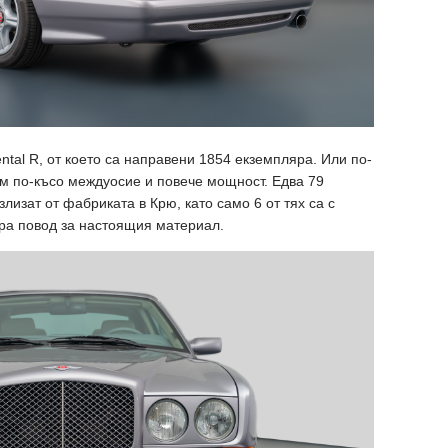
ental R, от което са направени 1854 екземпляра. Или по-
0 мм по-късо междуосие и повече мощност. Едва 79
лизат от фабриката в Крю, като само 6 от тях са с
ляра повод за настоящия материал.