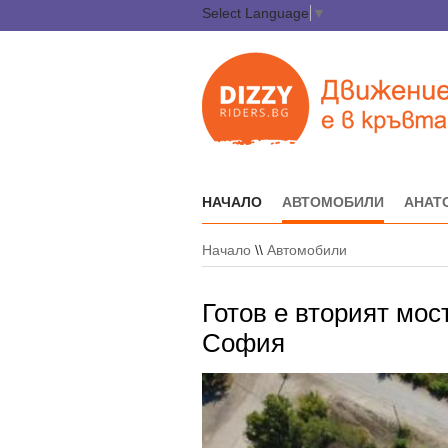
Select Language
▼
НАЧАЛО
АВТОМОБИЛИ
АНАТ
Начало
\\
Автомобили
Готов е вторият мос
София