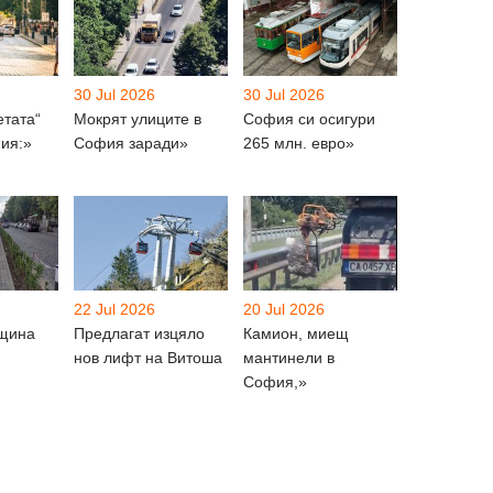
30 Jul 2026
30 Jul 2026
етата“
Мокрят улиците в
София си осигури
ия:»
София заради»
265 млн. евро»
22 Jul 2026
20 Jul 2026
бщина
Предлагат изцяло
Камион, миещ
нов лифт на Витоша
мантинели в
София,»