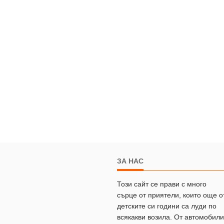
ЗА НАС
Този сайт се прави с много
сърце от приятели, които още о
детските си години са луди по
всякакви возила. От автомобили