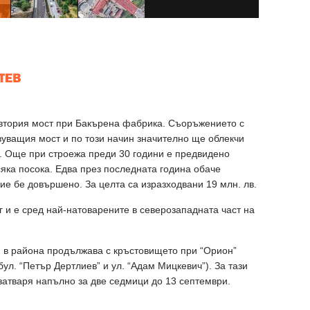
втория мост при Бакърена фабрика. Съоръжението с
уващия мост и по този начин значително ще облекчи
. Още при строежа преди 30 години е предвидено
сяка посока. Едва през последната година обаче
ие бе довършено. За целта са изразходвани 19 млн. лв.
нг и е сред най-натоварените в северозападната част на
и в района продължава с кръстовището при “Орион”
бул. “Петър Дертлиев” и ул. “Адам Мицкевич”). За тази
е затваря напълно за две седмици до 13 септември.