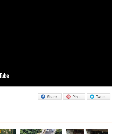
Share
Pin it
Tweet