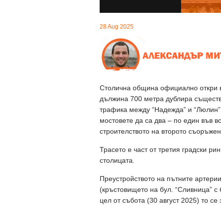
28 Aug 2025
Столична община официално откри 
дължина 700 метра дублира съществ
трафика между “Надежда” и “Люлин”
мостовете да са два – по един във в
строителството на второто съоръжен
Трасето е част от третия градски ри
столицата.
Преустройството на пътните артери
(кръстовището на бул. “Сливница” с 
цел от събота (30 август 2025) то с