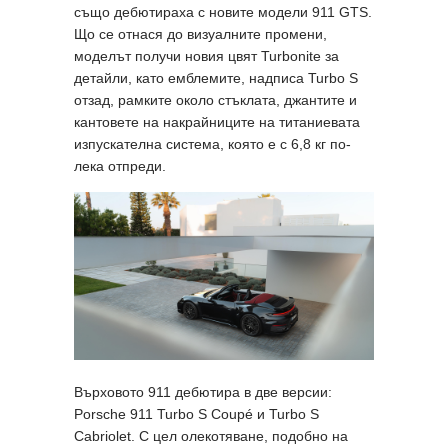
също дебютираха с новите модели 911 GTS.
Що се отнася до визуалните промени,
моделът получи новия цвят Turbonite за
детайли, като емблемите, надписа Turbo S
отзад, рамките около стъклата, джантите и
кантовете на накрайниците на титаниевата
изпускателна система, която е с 6,8 кг по-
лека отпреди.
Върховото 911 дебютира в две версии:
Porsche 911 Turbo S Coupé и Turbo S
Cabriolet. С цел олекотяване, подобно на