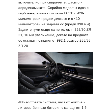
включително при спирачките, шасито и
аеродинамиката. Серийно моделът идва с
карбон-керамична система PCCB с 420-
милиметрови предни дискове и с 410-
милиметрови на задната ос (преди 390 мм).
Задните гуми също са по-големи, 325/30 ZR
21, 10 мм увеличение, докато на предната
ос остават познатия от 992.1 размер 255/35
ZR 20.
400-волтовата система, част от която е и
литиево-йонната батерия с капацитет 1,9