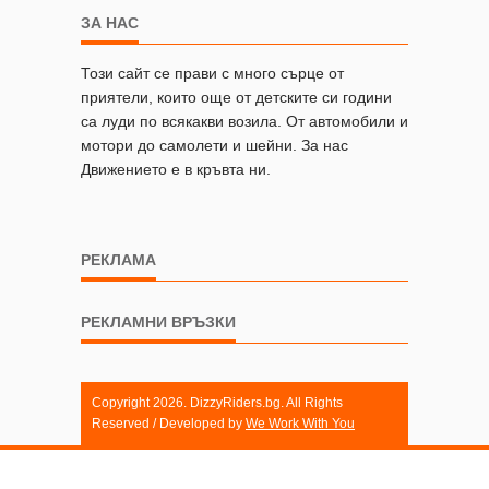
ЗА НАС
Този сайт се прави с много сърце от
приятели, които още от детските си години
са луди по всякакви возила. От автомобили и
мотори до самолети и шейни. За нас
Движението е в кръвта ни.
РЕКЛАМА
РЕКЛАМНИ ВРЪЗКИ
Copyright 2026. DizzyRiders.bg. All Rights
Reserved / Developed by
We Work With You