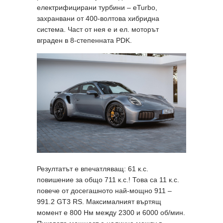
електрифицирани турбини – eTurbo,
захранвани от 400-волтова хибридна
система. Част от нея е и ел. моторът
вграден в 8-степенната PDK.
Резултатът е впечатляващ: 61 к.с.
повишение за общо 711 к.с.! Това са 11 к.с.
повече от досегашното най-мощно 911 –
991.2 GT3 RS. Максималният въртящ
момент е 800 Нм между 2300 и 6000 об/мин.