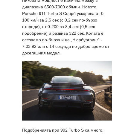
Пиковата мощност е налична между в
диапазона 6500-7000 об/мин. Новото
Porsche 911 Turbo S Coupé ускорява от 0-
100 км/ч за 2,5 сек (с 0,2 сек по-бързо
отпреди), от 0-200 за 8,4 сек (0,5 сек
подобрение) и развива 322 сек. Колата е
осезаемо по-бърза и на „Нюрбургринг“ -
7:03.92 или с 14 секунди по-добро време от
досегашния модел.
Подобренията при 992 Turbo S са много,