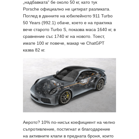
„надбавката“ бе около 50 кг, като тук
Porsche официално не цитират разликата.
Поглед в данните на юбилейното 911 Turbo
50 Years (992.1) обаче, което е на практика
вече старото Turbo S, показва маса 1640 кг, в
сравнение със 1740 кг на новото. Тоест,
имате 100 кг повече, макар че ChatGPT
казва 82 кг.
Аерото? 10% по-нисък коефициент на челно
съпротивление, постигнат и благодарение
на активните клапи в предната броня, които