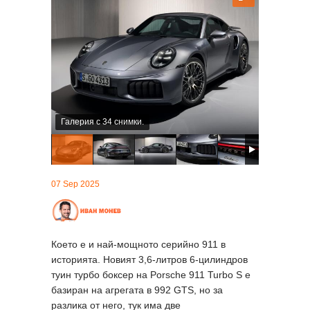
Галерия с 34 снимки.
07 Sep 2025
Което е и най-мощното серийно 911 в
историята. Новият 3,6-литров 6-цилиндров
туин турбо боксер на Porsche 911 Turbo S е
базиран на агрегата в 992 GTS, но за
разлика от него, тук има две