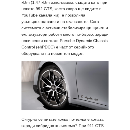
кВтч (1,47 кВтч използваем; същата като при
новото 992 GTS, което скоро ще видите в
YouTube канала ни), е позволила
усъвършенстване и на окачването. Сега
системата с активни стабилизиращи щанги и
ел. актуатори работи много по-бързо, заради
повишения волтаж. Porsche Dynamic Chassis
Control (ehPDCC) е част от серийното
оборудване на новия топ модел.
Сигурно се питате колко по-тежка е колата
заради хибридната система? При 911 GTS