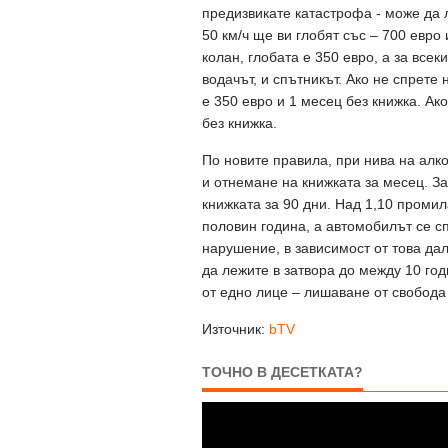
предизвикате катастрофа - може да 
50 км/ч ще ви глобят със – 700 евро 
колан, глобата е 350 евро, а за всек
водачът, и спътникът. Ако не спрете 
е 350 евро и 1 месец без книжка. Ак
без книжка.
По новите правила, при нива на алко
и отнемане на книжката за месец. За
книжката за 90 дни. Над 1,10 промил
половин година, а автомобилът се с
нарушение, в зависимост от това да
да лежите в затвора до между 10 год
от едно лице – лишаване от свобода 
Източник:
bTV
ТОЧНО В ДЕСЕТКАТА?