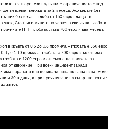
лежите в затвора. Ако надвишите ограничението с над
и ще ви вземат книжката за 2 месеца. Ако карате без
и пътник без колан – глоба от 150 евро плащат и
на знак „Стоп“ или минете на червена светлина, глобата
о причините ПТП, глобата става 700 евро и два месеца
хол в кръвта от 0,5 до 0,8 промила – глобата е 350 евро
 0,8 до 1,10 промила, глобата е 700 евро и се отнема
а глобата е 1200 евро и отнемане на книжката за
пира от движение. При всеки инцидент заради
ли има наранени или починали лица по ваша вина, може
ини и 30 години, а при причиняване на смърт на повече
до живот.