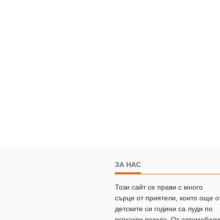
ЗА НАС
Този сайт се прави с много
сърце от приятели, които още о
детските си години са луди по
всякакви возила. От автомобили