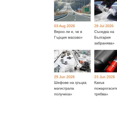
03 Aug 2026
28 Jul 2026
Вярно ли е, че в
Съседка на
Гърция масово»
България
забранява»
29 Jun 2026
23 Jun 2026
Шефове на гръцка
Какъв
магистрала
пожарогасит
получиха»
трябва»