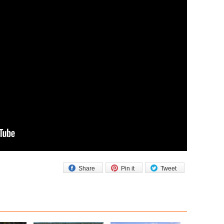
Share
Pin it
Tweet