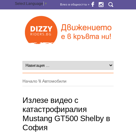
Select Language
▼
Влез в общността »
Начало
\\
Автомобили
Излезе видео с
катастрофиралия
Mustang GT500 Shelby в
София