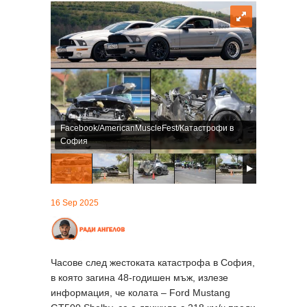
Facebook/AmericanMuscleFest/Катастрофи в
София
16 Sep 2025
Часове след жестоката катастрофа в София,
в която загина 48-годишен мъж, излезе
информация, че колата – Ford Mustang