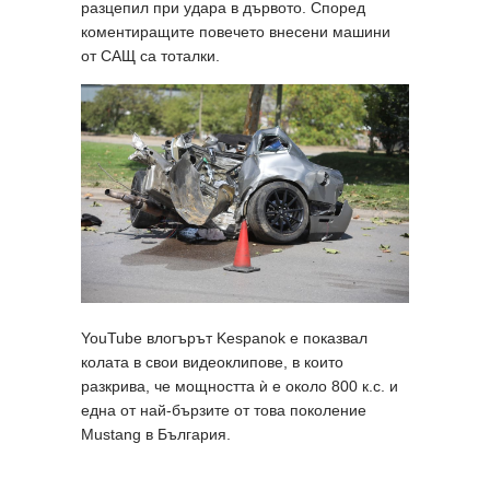
разцепил при удара в дървото. Според
коментиращите повечето внесени машини
от САЩ са тоталки.
YouTube влогърът Kespanok е показвал
колата в свои видеоклипове, в които
разкрива, че мощността ѝ е около 800 к.с. и
една от най-бързите от това поколение
Mustang в България.