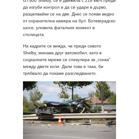
GT500 Shelby, се е движила с 218 км/ч преди
да изгуби контрол и да се удари в дърво,
разцепвайки се на две. Днес се появи видео
от охранителна камера на бул. Ботевградско
шосе, уловила фаталния момент в
столицата.
На кадрите се вижда, че преди сивото
Shelby, минава друг автомобил, като в
социалните мрежи се спекулира за „гонка“
между двете коли. Дали това е така, би
трябвало да покаже разследването.