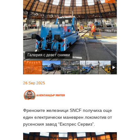
Галерия с девет снимки
26 Sep 2025
Френските железници SNCF получиха още
един електрически маневрен локомотив от
русенския завод “Експрес Сервиз”.