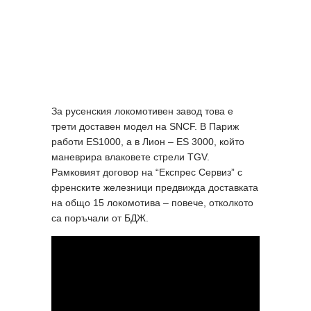
За русенския локомотивен завод това е
трети доставен модел на SNCF. В Париж
работи ES1000, а в Лион – ES 3000, който
маневрира влаковете стрели TGV.
Рамковият договор на “Експрес Сервиз” с
френските железници предвижда доставката
на общо 15 локомотива – повече, отколкото
са поръчали от БДЖ.