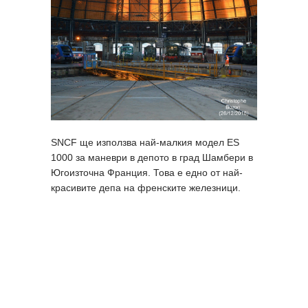
SNCF ще използва най-малкия модел ES
1000 за маневри в депото в град Шамбери в
Югоизточна Франция. Това е едно от най-
красивите депа на френските железници.