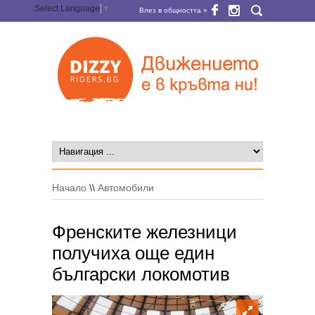
Select Language
▼
Влез в общността »
Начало
\\
Автомобили
Френските железници
получиха още един
български локомотив