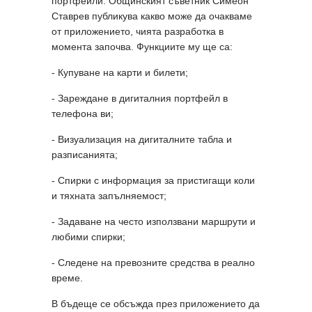
портфейли. Общинският съветник Симеон
Ставрев публикува какво може да очакваме
от приложението, чията разработка в
момента започва. Функциите му ще са:
- Купуване на карти и билети;
- Зареждане в дигиталния портфейл в
телефона ви;
- Визуализация на дигиталните табла и
разписанията;
- Спирки с информация за пристигащи коли
и тяхната запълняемост;
- Задаване на често използвани маршрути и
любими спирки;
- Следене на превозните средства в реално
време.
В бъдеще се обсъжда през приложението да