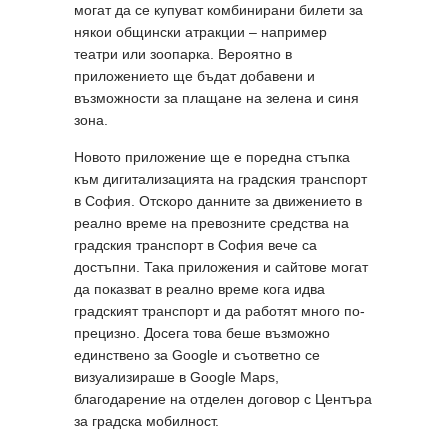
могат да се купуват комбинирани билети за
някои общински атракции – например
театри или зоопарка. Вероятно в
приложението ще бъдат добавени и
възможности за плащане на зелена и синя
зона.
Новото приложение ще е поредна стъпка
към дигитализацията на градския транспорт
в София. Отскоро данните за движението в
реално време на превозните средства на
градския транспорт в София вече са
достъпни. Така приложения и сайтове могат
да показват в реално време кога идва
градският транспорт и да работят много по-
прецизно. Досега това беше възможно
единствено за Google и съответно се
визуализираше в Google Maps,
благодарение на отделен договор с Центъра
за градска мобилност.