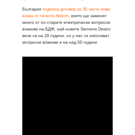
България
подписа договор за 35 чисто нови
влака от гиганта Alstom
, които ще заменят
много от по-старите електрически мотрисни
влакове на БДЖ: най-новите Siemens Desiro
вече са на 20 години, но у нас се използват
мотрисни влакове и на над 50 години.