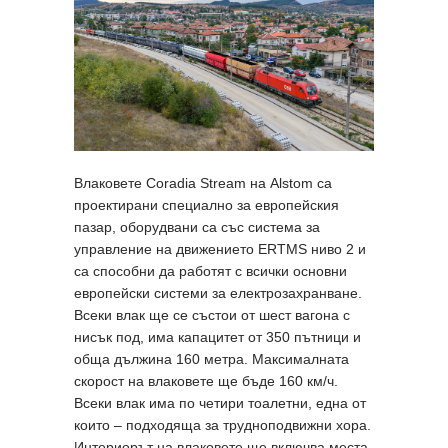
Влаковете Coradia Stream на Alstom са
проектирани специално за европейския
пазар, оборудвани са със система за
управление на движението ERTMS ниво 2 и
са способни да работят с всички основни
европейски системи за електрозахранване.
Всеки влак ще се състои от шест вагона с
нисък под, има капацитет от 350 пътници и
обща дължина 160 метра. Максималната
скорост на влаковете ще бъде 160 км/ч.
Всеки влак има по четири тоалетни, една от
които – подходяща за трудноподвижни хора.
Интериорът на влаковете ще включва места