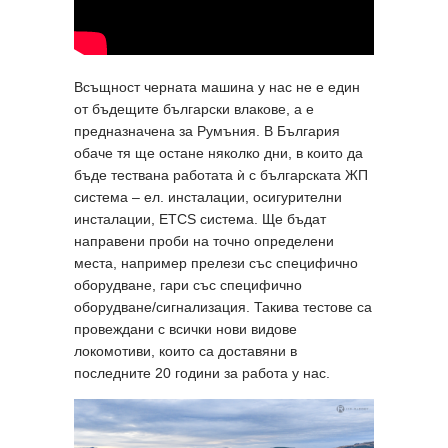
Всъщност черната машина у нас не е един
от бъдещите български влакове, а е
предназначена за Румъния. В България
обаче тя ще остане няколко дни, в които да
бъде тествана работата ѝ с българската ЖП
система – ел. инсталации, осигурителни
инсталации, ETCS система. Ще бъдат
направени проби на точно определени
места, например прелези със специфично
оборудване, гари със специфично
оборудване/сигнализация. Такива тестове са
провеждани с всички нови видове
локомотиви, които са доставяни в
последните 20 години за работа у нас.