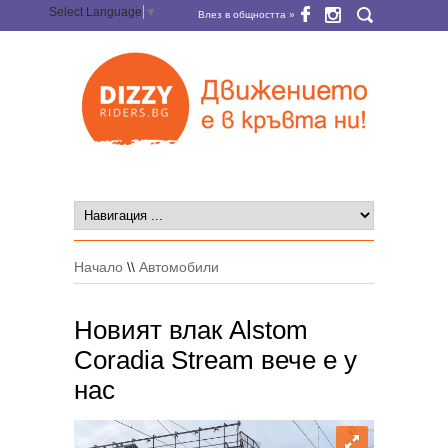
Select Language
▼
Влез в общността »
Начало
\\
Автомобили
Новият влак Alstom
Coradia Stream вече е у
нас