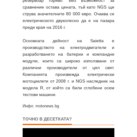
резервоар гориво. Без възможност за
сравнение остава цената, тъй като NGS ще
струва значителните 80 000 евро. Очаква се
електрическото двуколесно да е на пазара
преди края на 2016 г.
Основната дейност на Saietta е
производството на електродвигатели и
разработването на батерии и компандни
модули, които са широко използвани от
различни производители от цял свят.
Компанията произвежда електрически
мотоциклети от 2008 г. и NGS наследник на
модела R, от който са били сглобени осем
тестови машини.
Инфо: motonews.bg
ТОЧНО В ДЕСЕТКАТА?