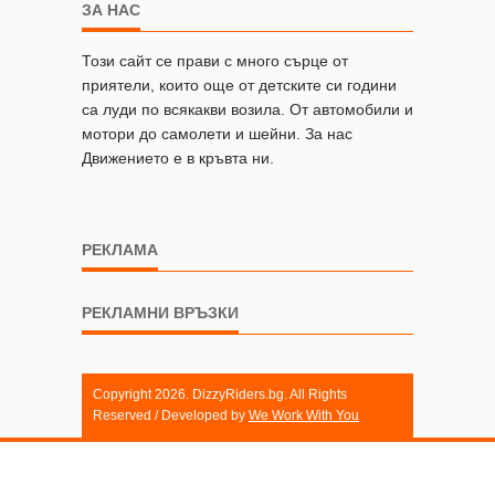
ЗА НАС
Този сайт се прави с много сърце от
приятели, които още от детските си години
са луди по всякакви возила. От автомобили и
мотори до самолети и шейни. За нас
Движението е в кръвта ни.
РЕКЛАМА
РЕКЛАМНИ ВРЪЗКИ
Copyright 2026. DizzyRiders.bg. All Rights
Reserved / Developed by
We Work With You