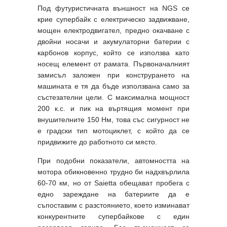
Под футуристичната външност на NGS се
крие супербайк с електрическо задвижване,
мощен електродвигател, предно окачване с
двойни носачи и акумулаторни батерии с
карбонов корпус, който се използва като
носещ елемент от рамата. Първоначалният
замисъл заложен при конструрането на
машината е тя да бъде използвана само за
състезателни цели. С максимална мощност
200 к.с. и пик на въртящия момент при
внушителните 150 Нм, това със сигурност не
е градски тип мотоциклет, с който да се
придвижите до работното си място.
При подобни показатели, автомността на
мотора обикновенно трудно би надхвърлила
60-70 км, но от Saietta обещават пробега с
едно зареждане на батериите да е
съпоставим с разстоянието, което изминават
конкурентните супербайкове с един