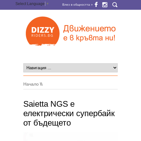
Select Language
▼
Влез в общността »
Начало
\\
Saietta NGS е
електрически супербайк
от бъдещето