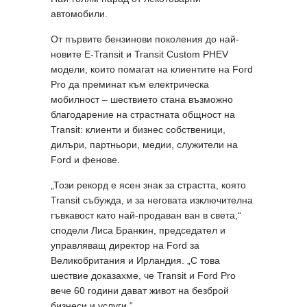
автомобили.
От първите бензинови поколения до най-
новите E-Transit и Transit Custom PHEV
модели, които помагат на клиентите на Ford
Pro да преминат към електрическа
мобилност – шествието стана възможно
благодарение на страстната общност на
Transit: клиенти и бизнес собственици,
дилъри, партньори, медии, служители на
Ford и фенове.
„Този рекорд е ясен знак за страстта, която
Transit събужда, и за неговата изключителна
гъвкавост като най-продаван ван в света,“
сподели Лиса Бранкин, председател и
управляващ директор на Ford за
Великобритания и Ирландия. „С това
шествие доказахме, че Transit и Ford Pro
вече 60 години дават живот на безброй
бизнеси и услуги.“