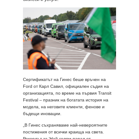
Сертификатът на Гинес беше връчен на
Ford от Карл Савил, официален съдия на
организацията, по време на първия Transit
Festival – празник на богатата история на
модела, на неговите клиенти, фенове и
бъдещи иновации.
„В Гинес съхраняваме най-невероятните
постижения от всички краища на света.
Рекордът за ‘Най-голям парад от