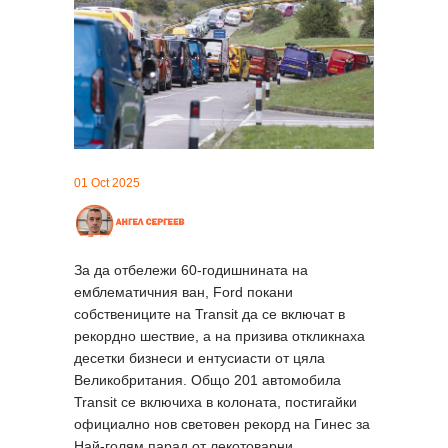
01 Oct 2025
За да отбележи 60-годишнината на
емблематичния ван, Ford покани
собствениците на Transit да се включат в
рекордно шествие, а на призива откликнаха
десетки бизнеси и ентусиасти от цяла
Великобритания. Общо 201 автомобила
Transit се включиха в колоната, постигайки
официално нов световен рекорд на Гинес за
Най-голям парад от лекотоварни