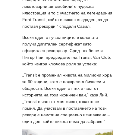
лекотоварни автомобили’ е чудесна
илюстрация и то с участието на легендарния
Ford Transit, който е сякаш създаден, за да
поставя рекорди,“ сподели Савил.
Всеки един от участниците в колоната
получи дигитален сертификат като
официален рекордьор. Сред тях беше и
Питър Лий, председател на Transit Van Club,
който изигра ключова роля за успеха:
„Transit е променил живота на милиони хора
за 60 години, като е подкрепял бизнеси и
общности. Всеки един от тях е част от
историята на този иконичен ван,“ каза Лий.
„Transit е част от моя живот, откакто се
помня. Да участвам в поставянето на този
рекорд е наистина специално изживяване –
един ден, който никога няма да забравя.“