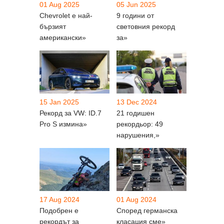
01 Aug 2025
05 Jun 2025
Chevrolet е най-
9 години от
бързият
световния рекорд
американски»
за»
15 Jan 2025
13 Dec 2024
Рекорд за VW: ID.7
21 годишен
Pro S измина»
рекордьор: 49
нарушения,»
17 Aug 2024
01 Aug 2024
Подобрен е
Според германска
рекордът за
класация сме»