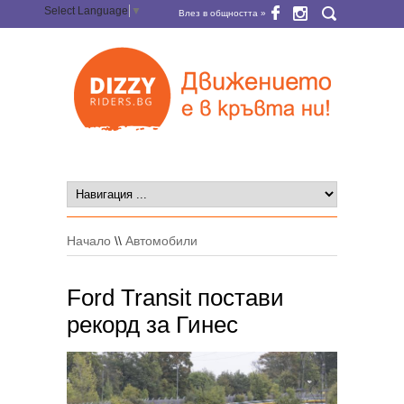
Select Language
▼
Влез в общността »
Начало
\\
Автомобили
Ford Transit постави
рекорд за Гинес