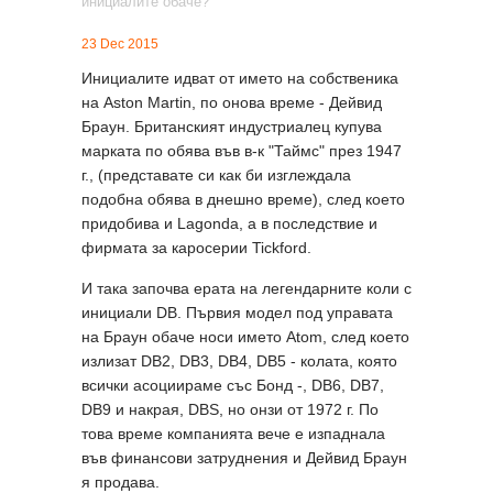
23 Dec 2015
Инициалите идват от името на собственика
на Aston Martin, по онова време - Дейвид
Браун. Британският индустриалец купува
марката по обява във в-к "Таймс" през 1947
г., (представате си как би изглеждала
подобна обява в днешно време), след което
придобива и Lagonda, a в последствие и
фирмата за каросерии Tickford.
И така започва ерата на легендарните коли с
инициали DB. Първия модел под управата
на Браун обаче носи името Atom, след което
излизат DB2, DB3, DB4, DB5 - колата, която
всички асоциираме със Бонд -, DB6, DB7,
DB9 и накрая, DBS, но онзи от 1972 г. По
това време компанията вече е изпаднала
във финансови затруднения и Дейвид Браун
я продава.