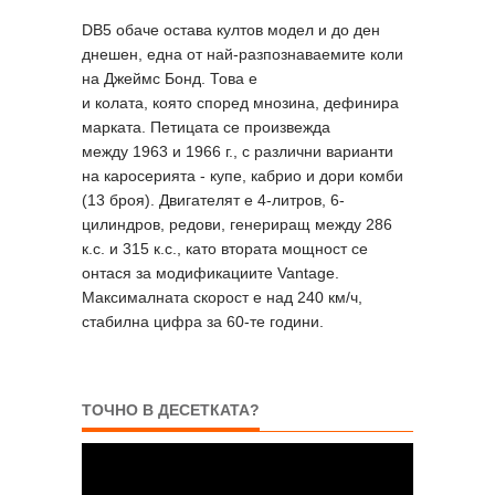
DB5 обаче остава култов модел и до ден
днешен, една от най-разпознаваемите коли
на Джеймс Бонд. Това е
и колата, която според мнозина, дефинира
марката. Петицата се произвежда
между 1963 и 1966 г., с различни варианти
на каросерията - купе, кабрио и дори комби
(13 броя). Двигателят е 4-литров, 6-
цилиндров, редови, генериращ между 286
к.с. и 315 к.с., като втората мощност се
онтася за модификациите Vantage.
Максималната скорост е над 240 км/ч,
стабилна цифра за 60-те години.
ТОЧНО В ДЕСЕТКАТА?