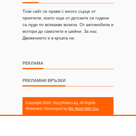
Този сайт се прави с много сърце от
приятели, които още от детските си години
са луди по всякакви возила. От автомобили и
мотори до самолети и шейни. За нас
Движението е в кръвта ни.
РЕКЛАМА
РЕКЛАМНИ ВРЪЗКИ
Copyright 2026. DizzyRiders.bg. All Rights
Reserved / Developed by
We Work With You