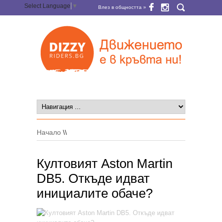
Select Language
▼
Влез в общността »
Начало
\\
Култовият Aston Martin
DB5. Откъде идват
инициалите обаче?