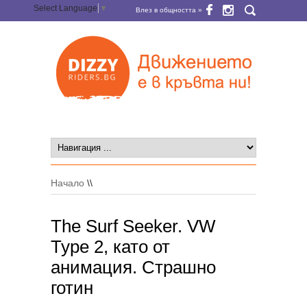
Select Language
▼
Влез в общността »
Начало
\\
The Surf Seeker. VW
Type 2, като от
анимация. Страшно
готин