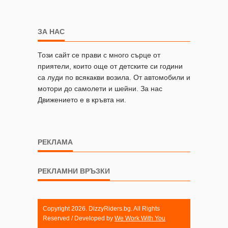
ЗА НАС
Този сайт се прави с много сърце от
приятели, които още от детските си години
са луди по всякакви возила. От автомобили и
мотори до самолети и шейни. За нас
Движението е в кръвта ни.
РЕКЛАМА
РЕКЛАМНИ ВРЪЗКИ
Copyright 2026. DizzyRiders.bg. All Rights
Reserved / Developed by
We Work With You