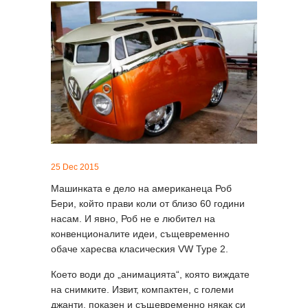
25 Dec 2015
Машинката е дело на американеца Роб
Бери, който прави коли от близо 60 години
насам. И явно, Роб не е любител на
конвенционалите идеи, същевременно
обаче харесва класическия VW Type 2.
Което води до „анимацията“, която виждате
на снимките. Извит, компактен, с големи
джанти, показен и същевременно някак си