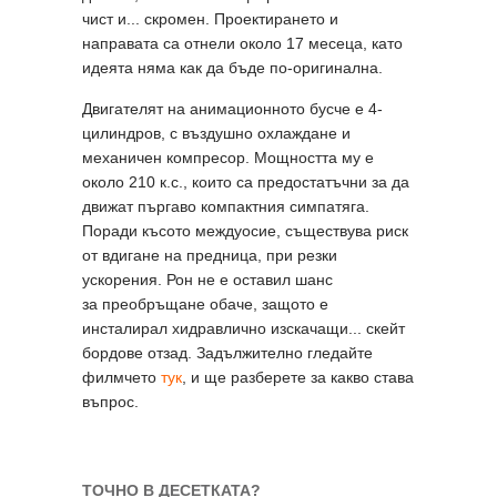
чист и... скромен. Проектирането и
направата са отнели около 17 месеца, като
идеята няма как да бъде по-оригинална.
Двигателят на анимационното бусче е 4-
цилиндров, с въздушно охлаждане и
механичен компресор. Мощността му е
около 210 к.с., които са предостатъчни за да
движат пъргаво компактния симпатяга.
Поради късото междуосие, съществува риск
от вдигане на предница, при резки
ускорения. Рон не е оставил шанс
за преобръщане обаче, защото е
инсталирал хидравлично изскачащи... скейт
бордове отзад. Задължително гледайте
филмчето
тук
, и ще разберете за какво става
въпрос.
ТОЧНО В ДЕСЕТКАТА?