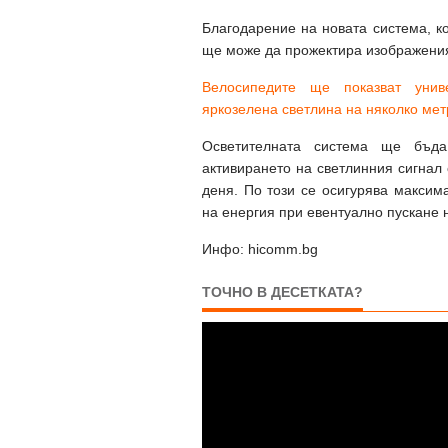
Благодарение на новата система, ко
ще може да прожектира изображения
Велосипедите ще показват унив
яркозелена светлина на няколко мет
Осветителната система ще бъд
активирането на светлинния сигнал 
деня. По този се осигурява максим
на енергия при евентуално пускане 
Инфо: hicomm.bg
ТОЧНО В ДЕСЕТКАТА?