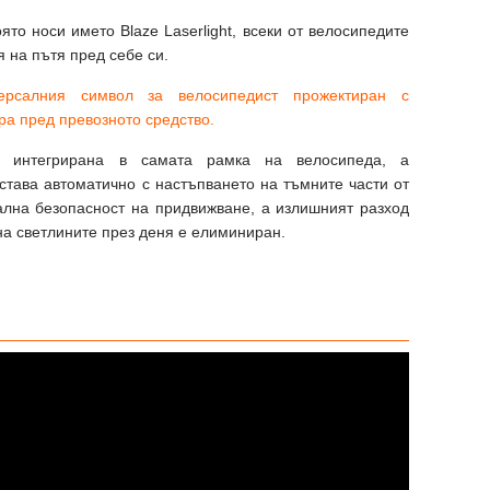
ято носи името Blaze Laserlight, всеки от велосипедите
 на пътя пред себе си.
ерсалния символ за велосипедист прожектиран с
ра пред превозното средство.
а интегрирана в самата рамка на велосипеда, а
става автоматично с настъпването на тъмните части от
ална безопасност на придвижване, а излишният разход
на светлините през деня е елиминиран.