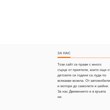
ЗА НАС
Този сайт се прави с много
сърце от приятели, които още о
детските си години са луди по
всякакви возила. От автомобили
и мотори до самолети и шейни.
За нас Движението е в кръвта
ни.