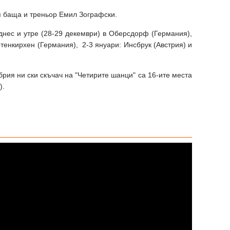
 баща и треньор Емил Зографски.
днес и утре (28-29 декември) в Оберсдорф (Германия),
тенкирхен (Германия), 2-3 януари: Инсбрук (Австрия) и
рия ни ски скъчач на "Четирите шанци" са 16-ите места
).