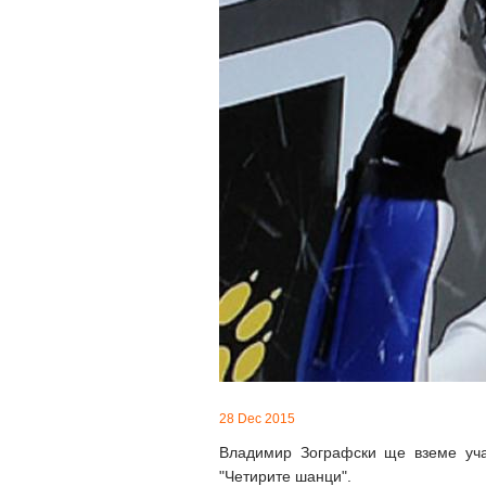
28 Dec 2015
Владимир Зографски ще вземе учас
"Четирите шанци".