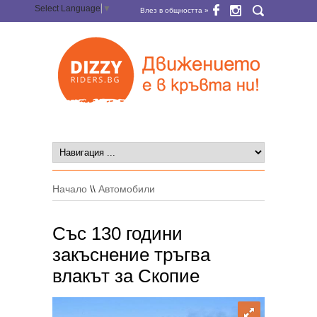
Select Language
▼
Влез в общността »
Начало
\\
Автомобили
Със 130 години
закъснение тръгва
влакът за Скопие