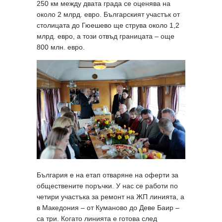
250 км между двата града се оценява на
около 2 млрд. евро. Българският участък от
столицата до Гюешево ще струва около 1,2
млрд. евро, а този отвъд границата – още
800 млн. евро.
България е на етап отваряне на оферти за
обществените поръчки. У нас се работи по
четири участъка за ремонт на ЖП линията, а
в Македония – от Куманово до Деве Баир –
са три. Когато линията е готова след