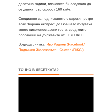
десетина години, влаковете би следвало да
се движат със скорост 160 км/ч.
Специално за подписването с царския ретро
влак “Корона експрес” до Гюешево пътуваха
много високопоставени гости, сред които
посланици на държавите от ЕС и НАТО.
Водеща снимка:
Иво Радоев (Facebook/
Подвижен Железопътен Състав /ПЖС/)
ТОЧНО В ДЕСЕТКАТА?