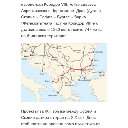
европейски Коридор VIII, който свързва
Адриатическо с Черно море: Драч (Дуръс) –
Скопие – София – Бургас – Варна.
"Железопътната част на Коридор VIII е с
дължина около 1350 км, от които 747 км са
на българска територия.
Проектът за ЖП връзка между София и
Скопие датира от края на XIX век. Днес
стойността на проекта само в участъка от