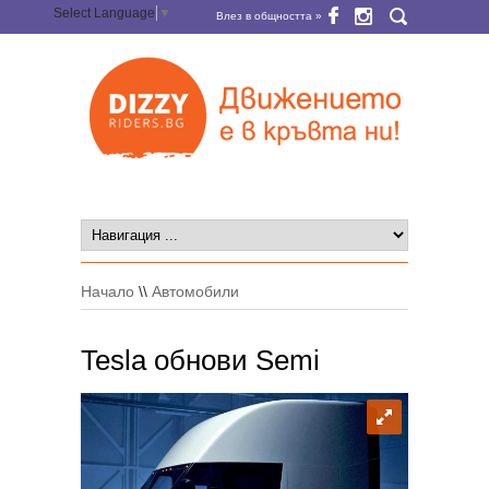
Select Language
▼
Влез в общността »
Начало
\\
Автомобили
Tesla обнови Semi