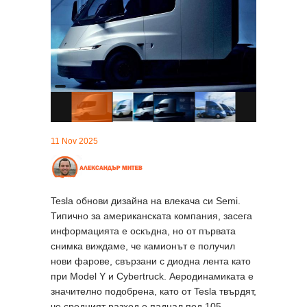
11 Nov 2025
Tesla обнови дизайна на влекача си Semi.
Типично за американската компания, засега
информацията е оскъдна, но от първата
снимка виждаме, че камионът е получил
нови фарове, свързани с диодна лента като
при Model Y и Cybertruck. Аеродинамиката е
значително подобрена, като от Tesla твърдят,
че средният разход е паднал под 105