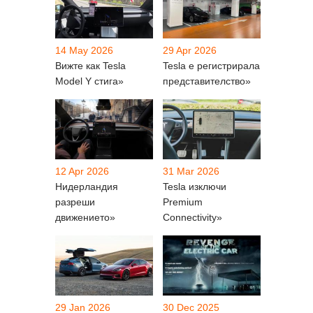
14 May 2026
29 Apr 2026
Вижте как Tesla
Tesla е регистрирала
Model Y стига»
представителство»
12 Apr 2026
31 Mar 2026
Нидерландия
Tesla изключи
разреши
Premium
движението»
Connectivity»
29 Jan 2026
30 Dec 2025