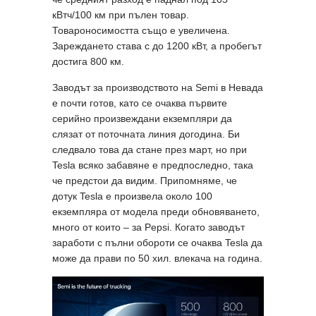
кВтч/100 км при пълен товар.
Товароносимостта също е увеличена.
Зареждането става с до 1200 кВт, а пробегът
достига 800 км.
Заводът за производството на Semi в Невада
е почти готов, като се очаква първите
серийно произвеждани екземпляри да
слязат от поточната линия догодина. Би
следвало това да стане през март, но при
Tesla всяко забавяне е предпоследно, така
че предстои да видим. Припомняме, че
дотук Tesla е произвела около 100
екземпляра от модела преди обновяването,
много от които – за Pepsi. Когато заводът
заработи с пълни обороти се очаква Tesla да
може да прави по 50 хил. влекача на година.