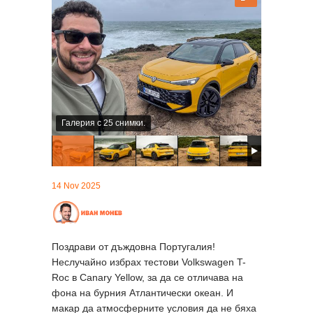
Галерия с 25 снимки.
14 Nov 2025
Поздрави от дъждовна Португалия!
Неслучайно избрах тестови Volkswagen T-
Roc в Canary Yellow, за да се отличава на
фона на бурния Атлантически океан. И
макар да атмосферните условия да не бяха