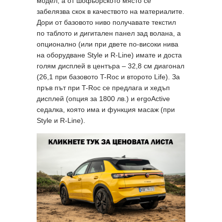
модел, а от шофьорското място се
забелязва скок в качеството на материалите.
Дори от базовото ниво получавате текстил
по таблото и дигитален панел зад волана, а
опционално (или при двете по-високи нива
на оборудване Style и R-Line) имате и доста
голям дисплей в центъра – 32,8 см диагонал
(26,1 при базовото T-Roc и второто Life). За
пръв път при T-Roc се предлага и хедъп
дисплей (опция за 1800 лв.) и ergoActive
седалка, която има и функция масаж (при
Style и R-Line).