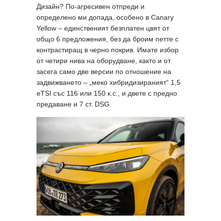
Дизайн? По-агресивен отпреди и
определено ми допада, особено в Canary
Yellow – единственият безплатен цвят от
общо 6 предложения, без да броим петте с
контрастиращ в черно покрив. Имате избор
от четири нива на оборудване, както и от
засега само две версии по отношение на
задвижването – „меко хибридизираният“ 1,5
еTSI със 116 или 150 к.с., и двете с предно
предаване и 7 ст. DSG.