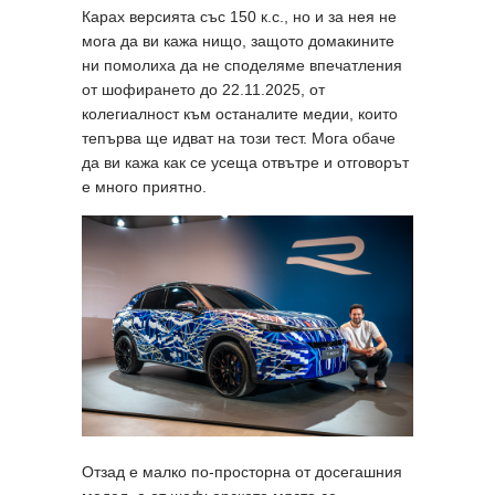
Карах версията със 150 к.с., но и за нея не
мога да ви кажа нищо, защото домакините
ни помолиха да не споделяме впечатления
от шофирането до 22.11.2025, от
колегиалност към останалите медии, които
тепърва ще идват на този тест. Мога обаче
да ви кажа как се усеща отвътре и отговорът
е много приятно.
Отзад е малко по-просторна от досегашния