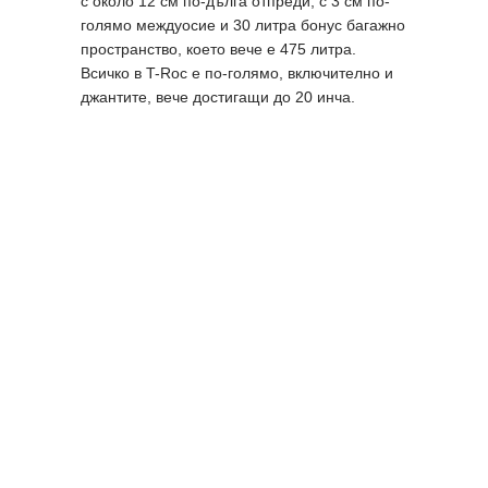
с около 12 см по-дълга отпреди, с 3 см по-
голямо междуосие и 30 литра бонус багажно
пространство, което вече е 475 литра.
Всичко в T-Roc е по-голямо, включително и
джантите, вече достигащи до 20 инча.