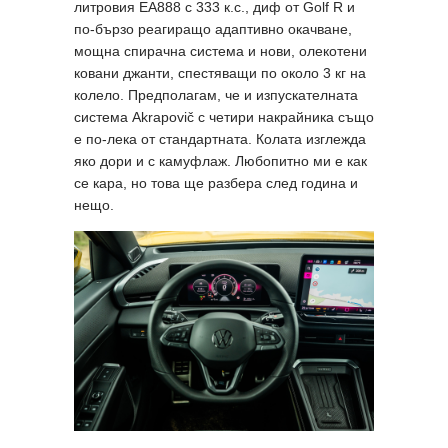
литровия EA888 с 333 к.с., диф от Golf R и
по-бързо реагиращо адаптивно окачване,
мощна спирачна система и нови, олекотени
ковани джанти, спестяващи по около 3 кг на
колело. Предполагам, че и изпускателната
система Akrapovič с четири накрайника също
е по-лека от стандартната. Колата изглежда
яко дори и с камуфлаж. Любопитно ми е как
се кара, но това ще разбера след година и
нещо.