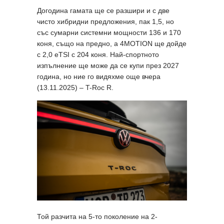
Догодина гамата ще се разшири и с две
чисто хибридни предложения, пак 1,5, но
със сумарни системни мощности 136 и 170
коня, също на предно, а 4MOTION ще дойде
с 2,0 еTSI с 204 коня. Най-спортното
изпълнение ще може да се купи през 2027
година, но ние го видяхме още вчера
(13.11.2025) – T-Roc R.
Той разчита на 5-то поколение на 2-