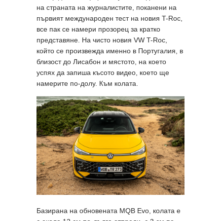
на страната на журналистите, поканени на
първият международен тест на новия T-Roc,
все пак се намери прозорец за кратко
представяне. На чисто новия VW T-Roc,
който се произвежда именно в Португалия, в
близост до Лисабон и мястото, на което
успях да запиша късото видео, което ще
намерите по-долу. Към колата.
Базирана на обновената MQB Evо, колата е