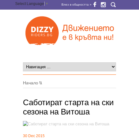
Select Language
▼
Влез в общността »
Начало
\\
Саботират старта на ски
сезона на Витоша
30 Dec 2015