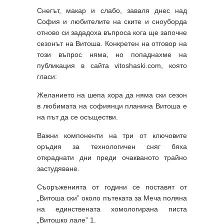
Снегът, макар и слабо, заваля днес над
София и любителите на ските и сноуборда
отново си зададоха въпроса кога ще започне
сезонът на Витоша. Конкретен на отговор на
този въпрос няма, но попаднахме на
публикация в сайта vitoshaski.com, която
гласи:
Желанието на шепа хора да няма ски сезон
в любимата на софиянци планина Витоша е
на път да се осъществи.
Важни компоненти на три от ключовите
оръдия за технологичен сняг бяха
откраднати дни преди очакваното трайно
застудяване.
Съоръженията от години се поставят от
„Витоша ски” около пътеката за Меча поляна
на единствената хомологирана писта
„Витошко лале” 1.