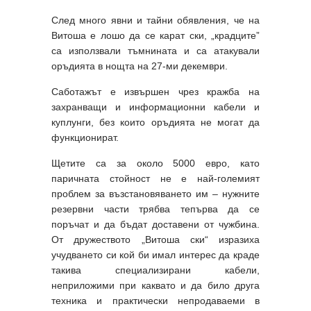
След много явни и тайни обявления, че на
Витоша е лошо да се карат ски, „крадците”
са използвали тъмнината и са атакували
оръдията в нощта на 27-ми декември.
Саботажът е извършен чрез кражба на
захранващи и информационни кабели и
куплунги, без които оръдията не могат да
функционират.
Щетите са за около 5000 евро, като
паричната стойност не е най-големият
проблем за възстановяването им – нужните
резервни части трябва тепърва да се
поръчат и да бъдат доставени от чужбина.
От дружеството „Витоша ски“ изразиха
учудването си кой би имал интерес да краде
такива специализирани кабели,
неприложими при каквато и да било друга
техника и практически непродаваеми в