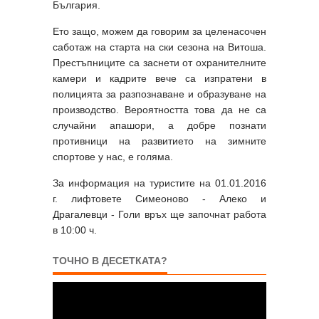
България.
Ето защо, можем да говорим за целенасочен
саботаж на старта на ски сезона на Витоша.
Престъпниците са заснети от охранителните
камери и кадрите вече са изпратени в
полицията за разпознаване и образуване на
производство. Вероятността това да не са
случайни апашори, а добре познати
противници на развитието на зимните
спортове у нас, е голяма.
За информация на туристите на 01.01.2016
г. лифтовете Симеоново - Алеко и
Драгалевци - Голи връх ще започнат работа
в 10:00 ч.
ТОЧНО В ДЕСЕТКАТА?