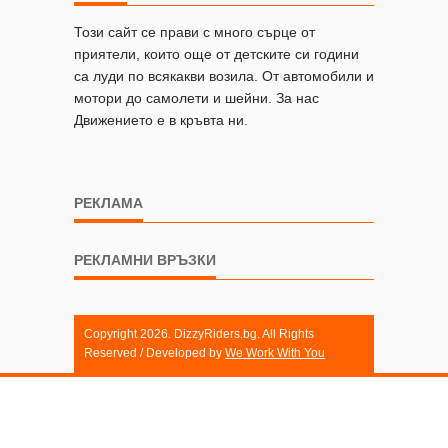
Този сайт се прави с много сърце от
приятели, които още от детските си години
са луди по всякакви возила. От автомобили и
мотори до самолети и шейни. За нас
Движението е в кръвта ни.
РЕКЛАМА
РЕКЛАМНИ ВРЪЗКИ
Copyright 2026. DizzyRiders.bg. All Rights
Reserved / Developed by
We Work With You