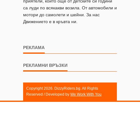
приятели, които още от детските си години
са луди по всякакви возила. От автомобили и
мотори до самолети и шейни. За нас
Движението е в кръвта ни.
РЕКЛАМА
РЕКЛАМНИ ВРЪЗКИ
Copyright 2026. DizzyRiders.bg. All Rights
Reserved / Developed by
We Work With You