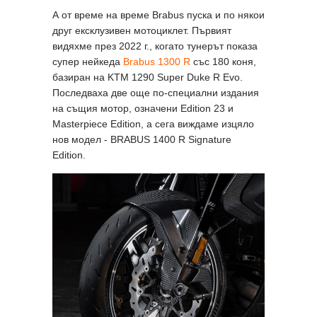
А от време на време Brabus пуска и по някои
друг ексклузивен мотоциклет. Първият
видяхме през 2022 г., когато тунерът показа
супер нейкеда
Brabus 1300 R
със 180 коня,
базиран на KTM 1290 Super Duke R Evo.
Последваха две още по-специални издания
на същия мотор, означени Edition 23 и
Masterpiece Edition, а сега виждаме изцяло
нов модел - BRABUS 1400 R Signature
Edition.