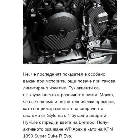
Не, че последният показател е особено
важен при моторите, още повече при такова
лимитирано изделие. Тук акценти са
екзклузивността и различната визия. Макар,
че все пак има и някои технически промени,
като например смяната на спирачната
система от Stylema с 4-бутални апарати
HyPure отпред, и двете на Brembo. Полу-
активното окачване WP Apex е като на KTM
1390 Super Duke R Evo.