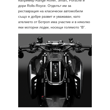
например Range Rover, Smart, Porsche и
дори Rolls-Royce. Отделът им за
реставрация на класически автомобили
също е добре развит и уважаван, като
ателието от Ботроп има участие и в няколко
яки моторни лодки, носещи голямото “B”.