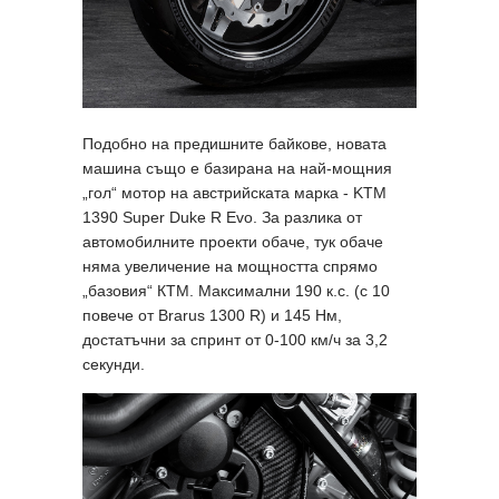
Подобно на предишните байкове, новата
машина също е базирана на най-мощния
„гол“ мотор на австрийската марка - KTM
1390 Super Duke R Evo. За разлика от
автомобилните проекти обаче, тук обаче
няма увеличение на мощността спрямо
„базовия“ КТМ. Максимални 190 к.с. (с 10
повече от Brarus 1300 R) и 145 Нм,
достатъчни за спринт от 0-100 км/ч за 3,2
секунди.