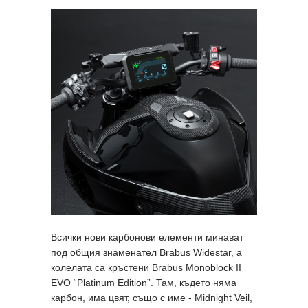
Всички нови карбонови елементи минават
под общия знаменател Brabus Widestar, а
колелата са кръстени Brabus Monoblock II
EVO “Platinum Edition”. Там, където няма
карбон, има цвят, също с име - Midnight Veil,