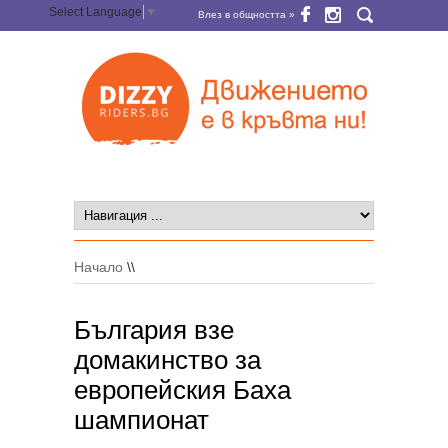
Select Language
▼
Влез в общността »
Начало
\\
България взе
домакинство за
европейския Баха
шампионат