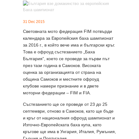
31 Dec 2015
Световната мото федерация FIM потвърди
календара за Европейския баха шампионат
за 2016 г., в който вече има и български кръг.
Това е офроуд състезанието „Баха
България“, което се проведе за първи път
през тази година в Самоков. Високата
оценка за организацията от страна на
община Самоков и местните офроуд
клубове намери признание и в двете
моторни федерации – FIM и FIA.
Състезанието ще се проведе от 23 до 25
септември, отново в Самоков, като ще бъде
и кръг от националния офроуд шампионат и
Източно-Европейската баха купа, като
кръгове ще има в Унгария, Италия, Румъния,
Гърция и Португалия.