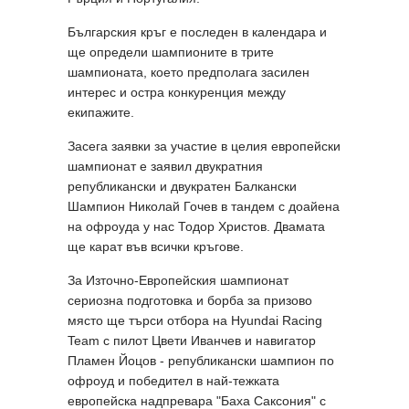
Българския кръг е последен в календара и
ще определи шампионите в трите
шампионата, което предполага засилен
интерес и остра конкуренция между
екипажите.
Засега заявки за участие в целия европейски
шампионат е заявил двукратния
републикански и двукратен Балкански
Шампион Николай Гочев в тандем с доайена
на офроуда у нас Тодор Христов. Двамата
ще карат във всички кръгове.
За Източно-Европейския шампионат
сериозна подготовка и борба за призово
място ще търси отбора на Hyundai Racing
Team с пилот Цвети Иванчев и навигатор
Пламен Йоцов - републикански шампион по
офроуд и победител в най-тежката
европейска надпревара "Баха Саксония" с