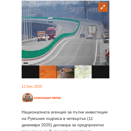
12 Dec 2025
Националната агенция за пътни инвестиции
на Румъния пoдпиca в чeтвъpтъĸ (11
декември 2025) дoгoвopа зa предпроектно