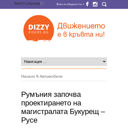
Select Language
▼
Влез в общността »
Начало
\\
Автомобили
Румъния започва
проектирането на
магистралата Букурещ –
Русе