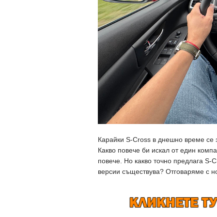
Карайки S-Cross в днешно време се 
Какво повече би искал от един комп
повече. Но какво точно предлага S-C
версии съществува? Отговаряме с но