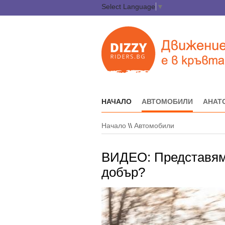
Select Language
▼
НАЧАЛО
АВТОМОБИЛИ
АНАТ
Начало
\\
Автомобили
ВИДЕО: Представяме
добър?