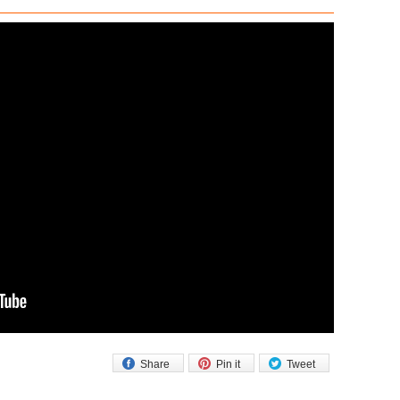
Share
Pin it
Tweet