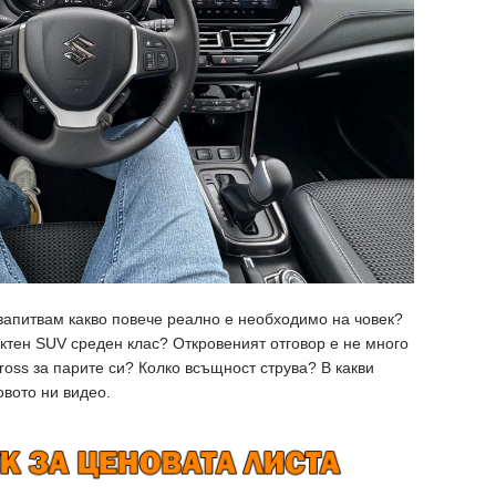
запитвам какво повече реално е необходимо на човек?
актен SUV среден клас? Откровеният отговор е не много
ross за парите си? Колко всъщност струва? В какви
вото ни видео.