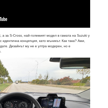
t, а за S-Cross, най-големият модел в гамата на Suzuki у
 с идентична концепция, като мъникът. Как така? Ами,
ждате. Дизайнът му не е ултра модерен, но е
.