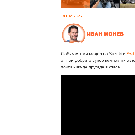
19 Dec 2025
Любимият ми модел на Suzuki е
Swif
от най-добрите супер компактни авто
почти никъде другаде в класа.