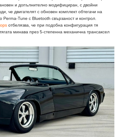
становен и допълнително модифициран, с двойни
ди, че двигателят с обновен комплект обтегачи на
о Perma-Tune с Bluetooth свързаност и контрол.
oops
отбелязва, че при подобна конфигурация тя
о тягата минава през 5-степенна механична трансаксел