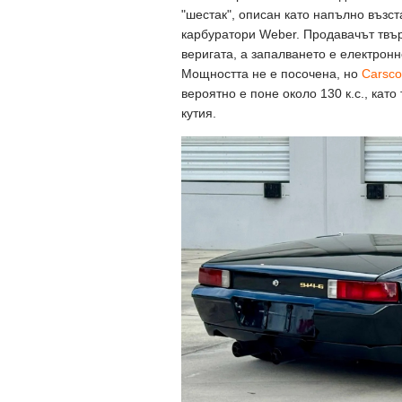
"шестак", описан като напълно въз
карбуратори Weber. Продавачът твър
веригата, а запалването е електронн
Мощността не е посочена, но
Carsc
вероятно е поне около 130 к.с., кат
кутия.