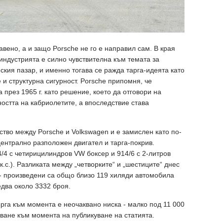
вено, а и защо Porsche не го е направил сам. В края
 индустрията е силно чувствителна към темата за
ския пазар, и именно тогава се ражда тарга-идеята като
 структурна сигурност. Porsche припомня, че
 през 1965 г. като решение, което да отговори на
остта на кабриолетите, а впоследствие става
ство между Porsche и Volkswagen и е замислен като по-
централно разположен двигател и тарга-покрив.
4/4 с четирицилиндров VW боксер и 914/6 с 2-литров
к.с.). Разликата между „четворките“ и „шестиците“ днес
а - произведени са общо близо 119 хиляди автомобила
едва около 3332 броя.
ърга към момента е неочаквано ниска - малко под 11 000
ване към момента на публикуване на статията.