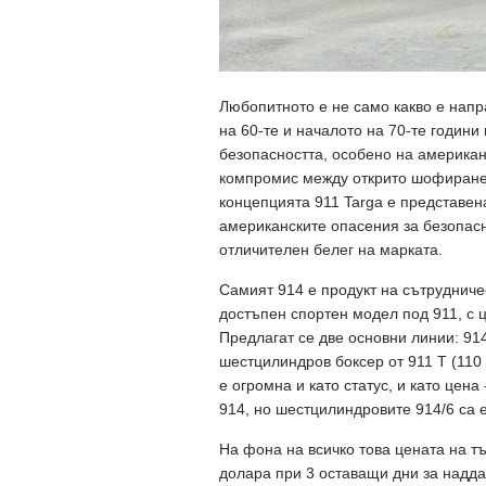
Любопитното е не само какво е напра
на 60-те и началото на 70-те години
безопасността, особено на американ
компромис между открито шофиране и
концепцията 911 Targa е представена
американските опасения за безопасн
отличителен белег на марката.
Самият 914 е продукт на сътрудниче
достъпен спортен модел под 911, с 
Предлагат се две основни линии: 91
шестцилиндров боксер от 911 T (110 
е огромна и като статус, и като цен
914, но шестцилиндровите 914/6 са 
На фона на всичко това цената на т
долара при 3 оставащи дни за надда