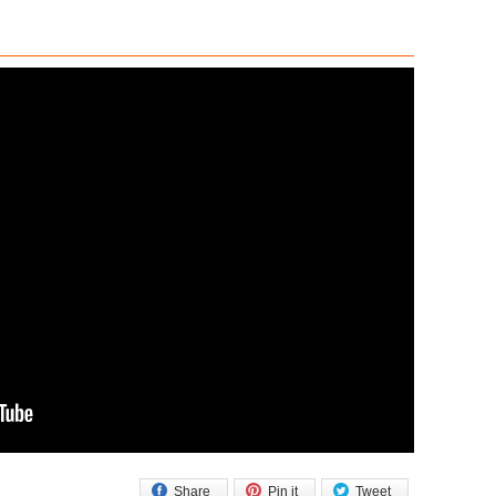
Share
Pin it
Tweet