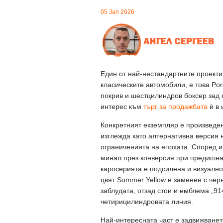
05 Jan 2026
Един от най-нестандартните проекти,
класическите автомобили, е това Por
покрив и шестцилиндров боксер зад 
интерес към
търг за продажбата
ѝ в 
Конкретният екземпляр е произведен 
изглежда като алтернативна версия н
ограниченията на епохата. Според ин
минал през конверсия при предишна 
каросерията е подсилена и визуално
цвят Summer Yellow е заменен с черн
заблудата, отзад стои и емблема „91
четирицилиндровата линия.
Най-интересната част е задвижванет