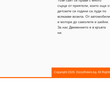
Този сайт се прави с много
сърце от приятели, които още о
детските си години са луди по
всякакви возила. От автомобили
и мотори до самолети и шейни.
За нас Движението е в кръвта
ни.
Copyright 2026. DizzyRiders.bg. All Righ