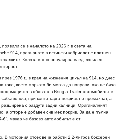
 появили се в началото на 2026 г. в света на
sche 914, превърнато в истински кабриолет с платнен
седалките. Колата стана популярна след засилен
интернет.
през 1976 г., в края на жизнения цикъл на 914, но днес
а това, което марката би могла да направи, ако не бяха
формацията в обявата в Bring a Trailer автомобилът е
собственост, при която тарга-покривът е премахнат, а
 разширена с раздути задни калници. Оригиналният
о, а отгоре е добавен сив мек покрив. За да е пълна
4-6“, макар че базово автомобилът е от
о. В моторния отсек вече работи 2,2-литров боксерен