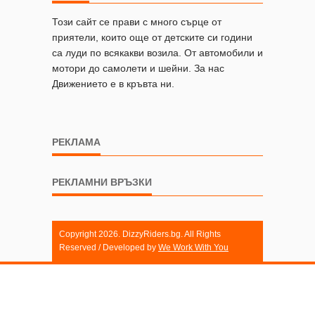
Този сайт се прави с много сърце от
приятели, които още от детските си години
са луди по всякакви возила. От автомобили и
мотори до самолети и шейни. За нас
Движението е в кръвта ни.
РЕКЛАМА
РЕКЛАМНИ ВРЪЗКИ
Copyright 2026. DizzyRiders.bg. All Rights
Reserved / Developed by
We Work With You