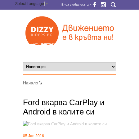
Select Language
▼
Влез в общността »
Начало
\\
Ford вкарва CarPlay и
Android в колите си
05 Jan 2016