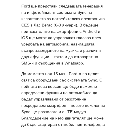
Ford ще представи следващата генерация
на инфотейнмънт системата Sync на
изложението за потребителска електроника
CES в Лас Вегас (6-9 януари). В бъдеще
притежателите на смартфони с Android и
iOS ще могат да управляват гласово през
уредбата на автомобила, навигацията,
възпроизвеждането на музика и различни
други функции – както и да отговарят на
SMS-и и съобщения в Whatsapp.
До момента над 15 млн. Ford-а по целия
свят са оборудвани със системата Sync. С
нейната нова версия ще бъде въможно
определени функции на автомобила да
бъдат управлявани от разстояние
посредством смартфон – новото поколение
Sync ще разполага и с LTE-модул.
Благодарение на него двигателят ще може
да бъде стартиран от мобилния телефон, а