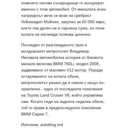
повечето негови сънародници го асоциират
именно с този автомобил. От миналата есен
патриархът вече се вози на сребрист
Volkswagen Multivan, закупен за 60 000 евро,
което пак далеч не е скромна сума, но поне
колата не изглежда толкова цинично.
Последен от разглежданото трио е
молдовският митрополит Владимир.
Неговата автомобилна история от близкото
минало включва BMW 760Li, модел 2008,
задвижвано от масивен V12 мотор. Поради
остаряването на колата обаче,
митрополитът решил да я смени с нещо по-
практично - едно от последните поколения
на Toyota Land Cruiser V8, който управлява
сам. Когато седи на задната седалка обаче,
той го прави в предпоследното поколение
BMW Серия 7.
Източник: autoblog.md