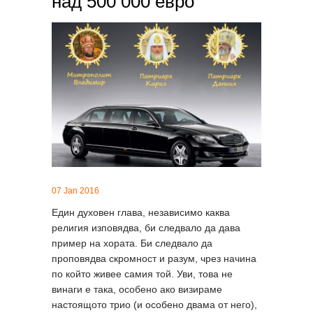
над 500 000 евро
07 Jan 2016
Един духовен глава, независимо каква
религия изповядва, би следвало да дава
пример на хората. Би следвало да
проповядва скромност и разум, чрез начина
по който живее самия той. Уви, това не
винаги е така, особено ако визираме
настоящото трио (и особено двама от него),