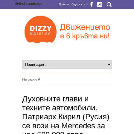
Select Language
▼
Влез в общността »
Начало
\\
Духовните глави и
техните автомобили.
Патриарх Кирил (Русия)
се вози на Mercedes за