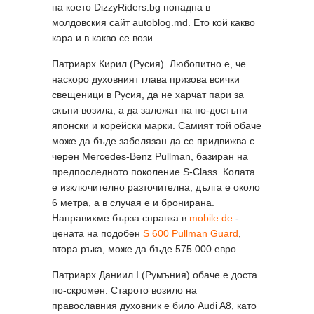
на което DizzyRiders.bg попадна в
молдовския сайт autoblog.md. Ето кой какво
кара и в какво се вози.
Патриарх Кирил (Русия). Любопитно е, че
наскоро духовният глава призова всички
свещеници в Русия, да не харчат пари за
скъпи возила, а да заложат на по-достъпи
японски и корейски марки. Самият той обаче
може да бъде забелязан да се придвижва с
черен Mercedes-Benz Pullman, базиран на
предпоследното поколение S-Class. Колата
е изключително разточителна, дълга е около
6 метра, а в случая е и бронирана.
Направихме бърза справка в
mobile.de
-
цената на подобен
S 600 Pullman Guard
,
втора ръка, може да бъде 575 000 евро.
Патриарх Даниил I (Румъния) обаче е доста
по-скромен. Старото возило на
православния духовник е било Audi A8, като