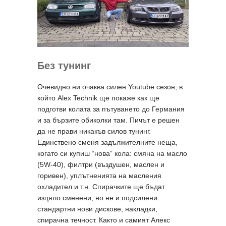
Без тунинг
Очевидно ни очаква силен Youtube сезон, в
който Alex Technik ще покаже как ще
подготви колата за пътуването до Германия
и за бързите обиколки там. Пичът е решен
да не прави никакъв силов тунинг.
Единствено сменя задължителните неща,
когато си купиш “нова” кола: смяна на масло
(5W-40), филтри (въздушен, маслен и
горивен), уплътненията на масления
охладител и т.н. Спирачките ще бъдат
изцяло сменени, но не и подсилени:
стандартни нови дискове, накладки,
спирачна течност. Както и самият Алекс