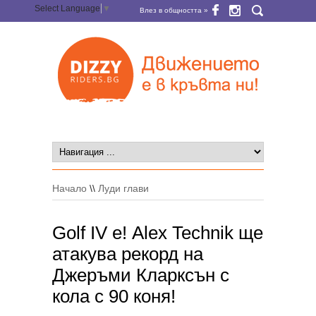
Select Language
▼
Влез в общността »
Начало
\\
Луди глави
Golf IV е! Alex Technik ще
атакува рекорд на
Джеръми Кларксън с
кола с 90 коня!