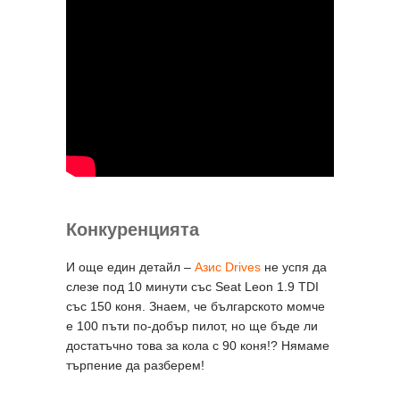
Конкуренцията
И още един детайл –
Азис Drives
не успя да
слезе под 10 минути със Seat Leon 1.9 TDI
със 150 коня. Знаем, че българското момче
е 100 пъти по-добър пилот, но ще бъде ли
достатъчно това за кола с 90 коня!? Нямаме
търпение да разберем!