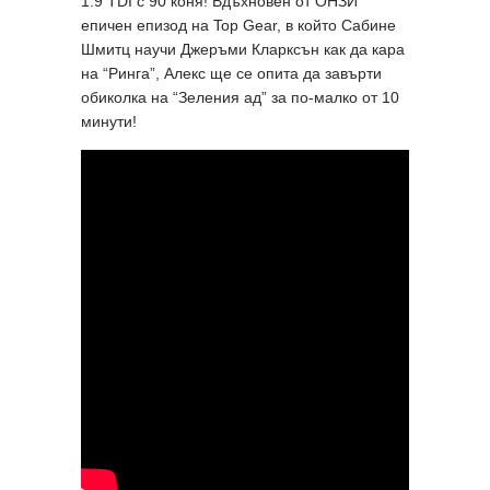
1.9 TDI с 90 коня! Вдъхновен от ОНЗИ
епичен епизод на Top Gear, в който Сабине
Шмитц научи Джеръми Кларксън как да кара
на “Ринга”, Алекс ще се опита да завърти
обиколка на “Зеления ад” за по-малко от 10
минути!