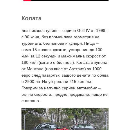
Колата
Без никакъв тунинг – сериен Golf IV от 1999 г.
с 90 коня, без променлива геометрия на
турбината, без чипове и кулери. Нищо –
само 15-инчови джанти, ускорение до 100
км/ч за 12 секунди и максимална скорост от
180 км/ч (когато е бил нов!). Колата е купена
от Монтана (нов внос от Австрия) за 1000
евро след пазарлък, защото цената по обява
е 2900 лв. На уж реални 215 хил. км.
Говорим за напълно сериен автомобил –
ръчни скорости, предно предаване, нищо не
е пипано.