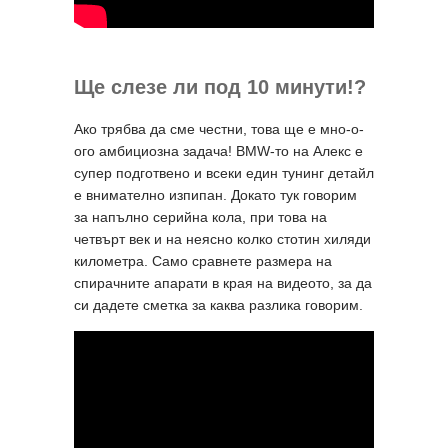
Ще слезе ли под 10 минути!?
Ако трябва да сме честни, това ще е мно-о-
ого амбициозна задача! BMW-то на Алекс е
супер подготвено и всеки един тунинг детайл
е внимателно изпипан. Докато тук говорим
за напълно серийна кола, при това на
четвърт век и на неясно колко стотин хиляди
километра. Само сравнете размера на
спирачните апарати в края на видеото, за да
си дадете сметка за каква разлика говорим.