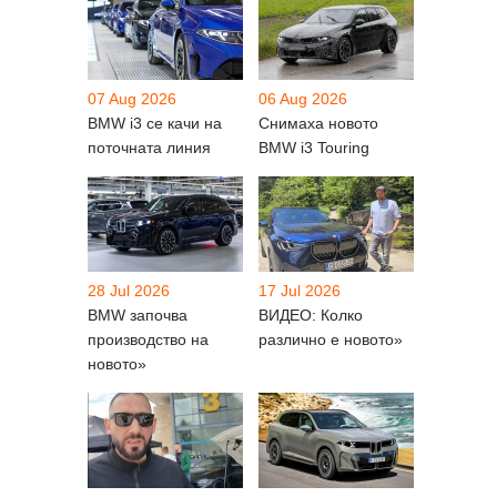
07 Aug 2026
06 Aug 2026
BMW i3 се качи на
Снимаха новото
поточната линия
BMW i3 Touring
28 Jul 2026
17 Jul 2026
BMW започва
ВИДЕО: Колко
производство на
различно е новото»
новото»