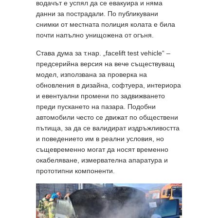
водачът е успял да се евакуира и няма
данни за пострадали. По публикувани
снимки от местната полиция колата е била
почти напълно унищожена от огъня.
Става дума за т.нар. „facelift test vehicle“ –
предсерийна версия на вече съществуващ
модел, използвана за проверка на
обновления в дизайна, софтуера, интериора
и евентуални промени по задвижването
преди пускането на пазара. Подобни
автомобили често се движат по обществени
пътища, за да се валидират издръжливостта
и поведението им в реални условия, но
същевременно могат да носят временно
окабеляване, измервателна апаратура и
прототипни компоненти.