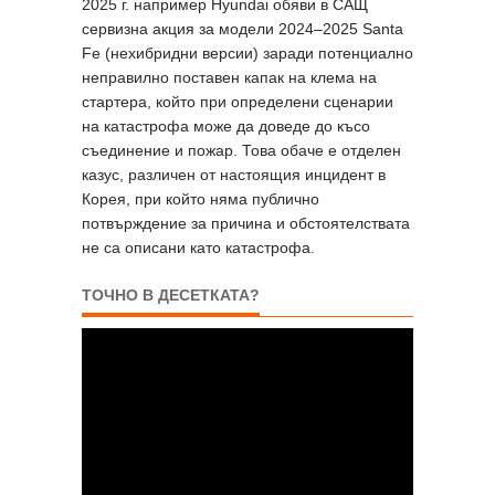
2025 г. например Hyundai обяви в САЩ
сервизна акция за модели 2024–2025 Santa
Fe (нехибридни версии) заради потенциално
неправилно поставен капак на клема на
стартера, който при определени сценарии
на катастрофа може да доведе до късо
съединение и пожар. Това обаче е отделен
казус, различен от настоящия инцидент в
Корея, при който няма публично
потвърждение за причина и обстоятелствата
не са описани като катастрофа.
ТОЧНО В ДЕСЕТКАТА?