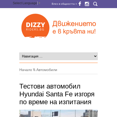
Select Language
▼
Влез в общността »
Начало
\\
Автомобили
Тестови автомобил
Hyundai Santa Fe изгоря
по време на изпитания