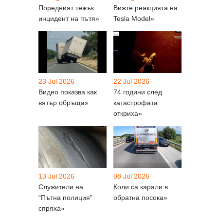
Поредният тежък
Вижте реакцията на
инцидент на пътя»
Tesla Model»
23 Jul 2026
22 Jul 2026
Видео показва как
74 години след
вятър обръща»
катастрофата
откриха»
13 Jul 2026
08 Jul 2026
Служители на
Коли са карали в
“Пътна полиция”
обратна посока»
спряха»