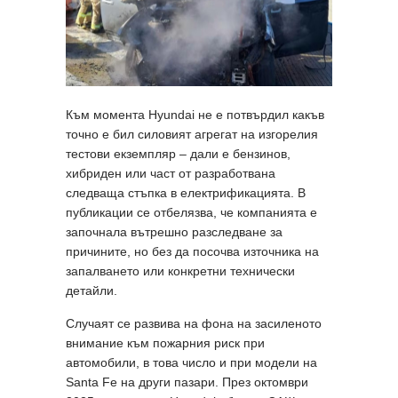
Към момента Hyundai не е потвърдил какъв
точно е бил силовият агрегат на изгорелия
тестови екземпляр – дали е бензинов,
хибриден или част от разработвана
следваща стъпка в електрификацията. В
публикации се отбелязва, че компанията е
започнала вътрешно разследване за
причините, но без да посочва източника на
запалването или конкретни технически
детайли.
Случаят се развива на фона на засиленото
внимание към пожарния риск при
автомобили, в това число и при модели на
Santa Fe на други пазари. През октомври