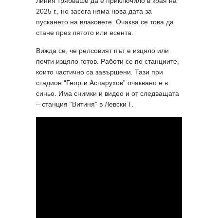
линия трябваше да е приключило в края на
2025 г., но засега няма нова дата за
пускането на влаковете. Очаква се това да
стане през лятото или есента.
Вижда се, че релсовият път е изцяло или
почти изцяло готов. Работи се по станциите,
които частично са завършени. Тази при
стадион “Георги Аспарухов” очаквано е в
синьо. Има снимки и видео и от следващата
– станция “Витиня” в Левски Г.