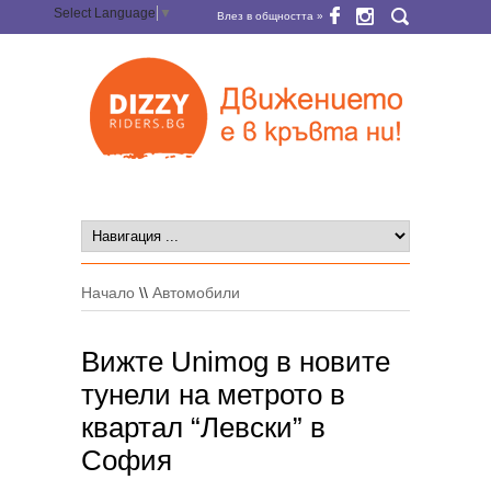
Select Language
▼
Влез в общността »
Начало
\\
Автомобили
Вижте Unimog в новите
тунели на метрото в
квартал “Левски” в
София