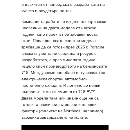
е възхитен от напредъка в разработката на
купето и роудстъра на ток.
Компанията работи по изцяло електрически
наследник на двата модела от няколко
години, като проектът бе забавен доста
пъти. Последно двата спортни модела
трябваше да са готови през 2025 г. Porsche
вложи внушителни средства и ресурс в
разработката, а през миналата година
изцяло спря производството на бензиновите
718. Междувременно обаче ентусиазмът за
електрически спортни автомобили
постепенно охладня. И логично се появи
въпросът: “има ли смисъл от 718 EV?”.
Двата модела така или иначе още не са
готови, а различни вътрешни и външни
фактори (фалитът на Northvolt, например)
забавиха завършването на колите.