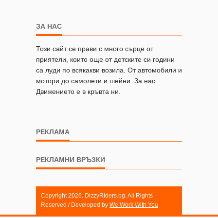
ЗА НАС
Този сайт се прави с много сърце от
приятели, които още от детските си години
са луди по всякакви возила. От автомобили и
мотори до самолети и шейни. За нас
Движението е в кръвта ни.
РЕКЛАМА
РЕКЛАМНИ ВРЪЗКИ
Copyright 2026. DizzyRiders.bg. All Rights
Reserved / Developed by
We Work With You