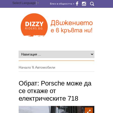
Select Language
▼
Влез в общността »
Начало
\\
Автомобили
Обрат: Porsche може да
се откаже от
електрическите 718