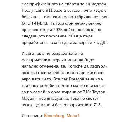
електрификацията на спортните си модели.
Неслучайно 911 засега остава почти изцяло
бензинов – има само една хибридна версия:
GTS T-Hybrid. На този фон някак логично
през септември 2025 дойде новината, че
следващото поколение 718 ще бъде
преработено, така че да има версии и с ДВГ.
И сега това: че разработката на
електрическите версии може да бъде
напълно отменена, т.е. Porsche да изхвърли
няколко години работа и стотици милиони
евро в кошчето. Все пак Porsche вече има
три електромобила, които малко или много
са по-семейно ориентирани от 718: Taycan,
Macan и новия Cayenne. Така че светът
някак ще мине и без електрическите 718…
Източници:
Bloomberg
,
Motor1