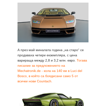
А през май миналата година „на старо“ се
продаваха четири екземпляра, с цена
варираща между 2,8 и 3,2 млн. евро.
Тогава
писахме за предложението на
Mechatronik.de - кола на 140 км в Luci del
Bosco, в който са боядисани само 5 от
всички нови Countach.