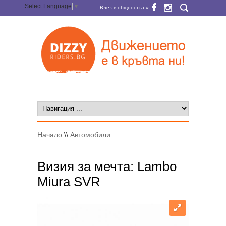
Select Language
▼
Влез в общността »
Начало
\\
Автомобили
Визия за мечта: Lambo
Miura SVR