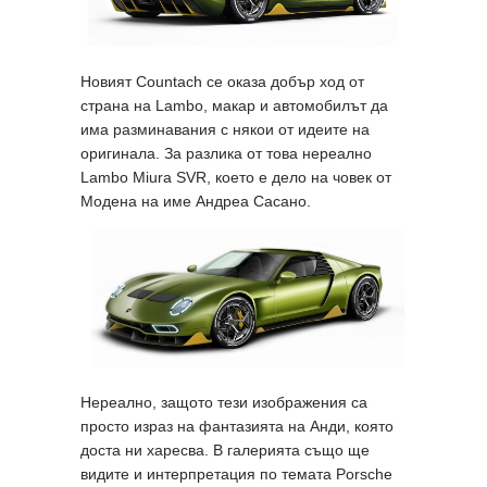
Новият Countach се оказа добър ход от
страна на Lambo, макар и автомобилът да
има разминавания с някои от идеите на
оригинала. За разлика от това нереално
Lambo Miura SVR, което е дело на човек от
Модена на име Андреа Сасано.
Нереално, защото тези изображения са
просто израз на фантазията на Анди, която
доста ни харесва. В галерията също ще
видите и интерпретация по темата Porsche