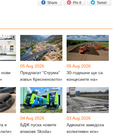
Share
Pin it
Tweet
05 Aug 2026
05 Aug 2026
 нови
Предлагат “Струма”
30-годишни ще са
»
извън Кресненското»
концесиите на»
04 Aug 2026
03 Aug 2026
та е
БДЖ пуска новите
Адвокати заведоха
плати»
влакове Skoda»
колективен иск»