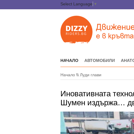
Select Language
▼
НАЧАЛО
АВТОМОБИЛИ
АНАТ
Начало
\\
Луди глави
Иновативната технол
Шумен издържа… дв