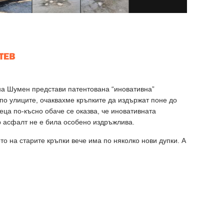
ина Шумен представи патентована “иновативна”
 по улиците, очаквахме кръпките да издържат поне до
еца по-късно обаче се оказва, че иновативната
р асфалт не е била особено издръжлива.
то на старите кръпки вече има по няколко нови дупки. А