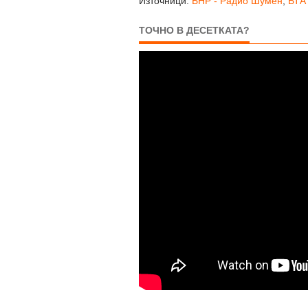
Източници:
БНР - Радио Шумен
,
БТА
ТОЧНО В ДЕСЕТКАТА?