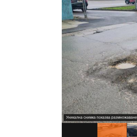
Уникална снимка показва размножаване 