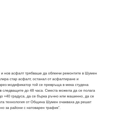
р и нов асфалт трябваше да облекчи ремонтите в Шумен
клира стар асфалт, останал от асфалтиране и
 чрез модификатор той се превръща в мека студена
 в следващите до 48 часа. Сместа можела да се полага
до +40 градуса, да се бърка ръчно или машинно, да се
вата технология от Община Шумен очакваха да решат
ено за райони с натоварен трафик”.