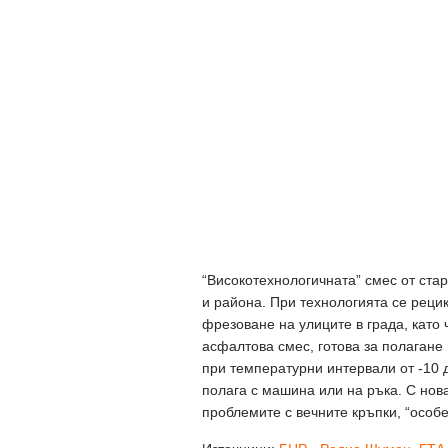
“Високотехнологичната” смес от ста
и района. При технологията се реци
фрезоване на улиците в града, като
асфалтова смес, готова за полагане
при температурни интервали от -10 
полага с машина или на ръка. С но
проблемите с вечните кръпки, “особ