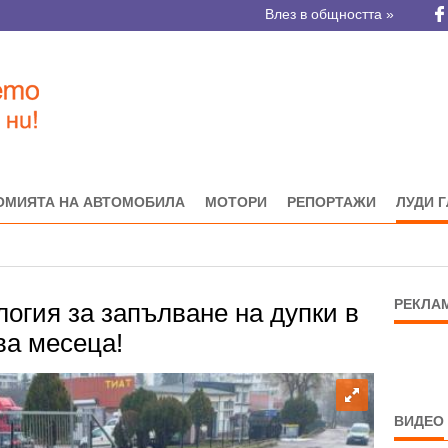
Влез в общността »
ОМИЯТА НА АВТОМОБИЛА
МОТОРИ
РЕПОРТАЖИ
ЛУДИ 
РЕКЛА
огия за запълване на дупки в
а месеца!
ВИДЕО