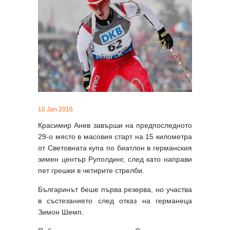
10 Jan 2016
Красимир Анев завърши на предпоследното
29-о място в масовия старт на 15 километра
от Световната купа по биатлон в германския
зимен център Руполдинг, след като направи
пет грешки в четирите стрелби.
Българинът беше първа резерва, но участва
в състезанието след отказ на германеца
Зимон Шемп.