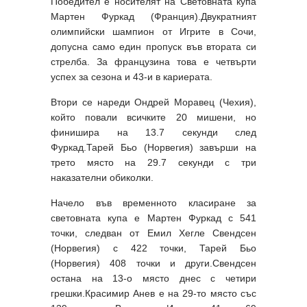
Победител е носителят на Световната купа
Мартен Фуркад (Франция).Двукратният
олимпийски шампион от Игрите в Сочи,
допусна само един пропуск във втората си
стрелба. За французина това е четвърти
успех за сезона и 43-и в кариерата.
Втори се нареди Ондрей Моравец (Чехия),
който повали всичките 20 мишени, но
финишира на 13.7 секунди след
Фуркад.Тарей Бьо (Норвегия) завърши на
трето място на 29.7 секунди с три
наказателни обиколки.
Начело във временното класиране за
световната купа е Мартен Фуркад с 541
точки, следван от Емил Хегле Свендсен
(Норвегия) с 422 точки, Тарей Бьо
(Норвегия) 408 точки и други.Свендсен
остана на 13-о място днес с четири
грешки.Красимир Анев е на 29-то място със