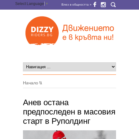
Select Language
▼
Влез в общността »
Начало
\\
Анев остана
предпоследен в масовия
старт в Руполдинг