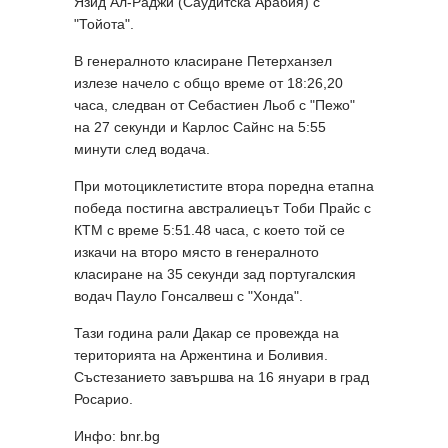
Язид Ал-Раджи (Саудитска Арабия) с
"Тойота".
В генералното класиране Петерханзел
излезе начело с общо време от 18:26,20
часа, следван от Себастиен Льоб с "Пежо"
на 27 секунди и Карлос Сайнс на 5:55
минути след водача.
При мотоциклетистите втора поредна етапна
победа постигна австралиецът Тоби Прайс с
КТМ с време 5:51.48 часа, с което той се
изкачи на второ място в генералното
класиране на 35 секунди зад португалския
водач Пауло Гонсалвеш с "Хонда".
Тази година рали Дакар се провежда на
територията на Аржентина и Боливия.
Състезанието завършва на 16 януари в град
Росарио.
Инфо: bnr.bg