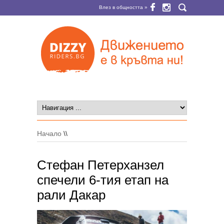
Влез в общността »
Начало
\\
Стефан Петерханзел
спечели 6-тия етап на
рали Дакар