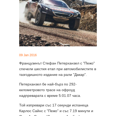
09 Jan 2016
Французинът Стефан Петерханзел с "Пежо"
спечели шестия етап при автомобилистите в
тазгодишното издание на рали "Дакар".
Петерханзел бе най-бърз по 292-
километровото трасе на офроуд
надпреварата с време 5:01.07 часа.
Той изпревари със 17 секунди испанеца
Карлос Сайнс с "Пежо" и със 7.19 минути и