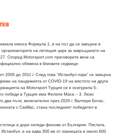
иемала някога Формула 1, е на път да се завърне в
с организаторите на летящия цирк за завръщането на
027. Според Motorsport.com преговорите вече са
фициално обявена в близките седмици.
т 2005 до 2011 г. След това “Истанбул парк” се завърна
 време на пандемията от COVID-19 на мястото на други
мацията на Motorsport Турция си е осигурила 5-
ого победи в Турция има Фелипе Маса – 3. Люис
о два пъти, включително през 2020 г. Валтери Ботас,
ионата с Cadillac, стана последният победител в
стотици и дори хиляди фенове от България. Пистата,
а Истанбул, е на едва 300 км от границата и около 600