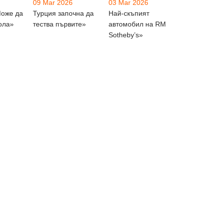
09 Mar 2026
03 Mar 2026
Може да
Турция започна да
Най-скъпият
ола»
тества първите»
автомобил на RM
Sotheby’s»