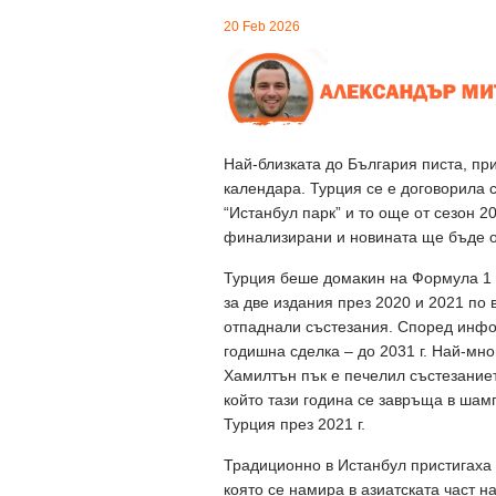
20 Feb 2026
Най-близката до България писта, пр
календара. Турция се е договорила 
“Истанбул парк” и то още от сезон 2
финализирани и новината ще бъде о
Турция беше домакин на Формула 1 о
за две издания през 2020 и 2021 по
отпаднали състезания. Според инфор
годишна сделка – до 2031 г. Най-мн
Хамилтън пък е печелил състезаниет
който тази година се завръща в шамп
Турция през 2021 г.
Традиционно в Истанбул пристигаха 
която се намира в азиатската част н