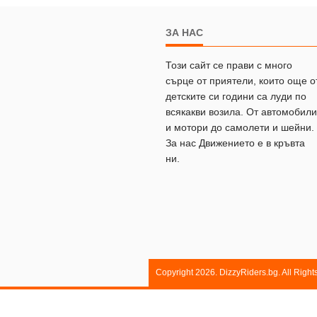
ЗА НАС
Този сайт се прави с много
сърце от приятели, които още о
детските си години са луди по
всякакви возила. От автомобили
и мотори до самолети и шейни.
За нас Движението е в кръвта
ни.
Copyright 2026. DizzyRiders.bg. All Righ