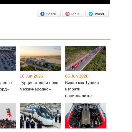
Share
Pin it
Tweet
16 Jun 2026
05 Jun 2026
дреево”
Турция отвори ново
Вижте как Турция
корд»
международно»
изпрати
националите»