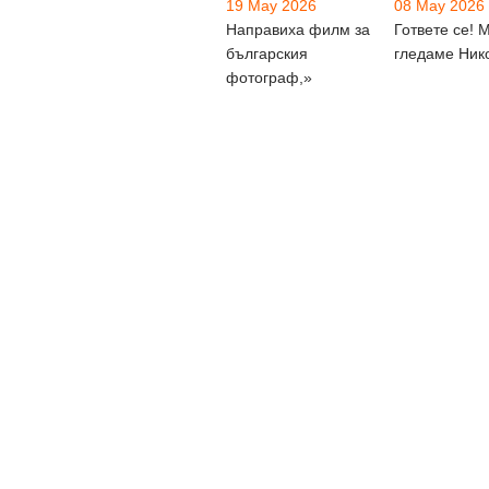
19 May 2026
08 May 2026
Направиха филм за
Гответе се! 
българския
гледаме Ник
фотограф,»